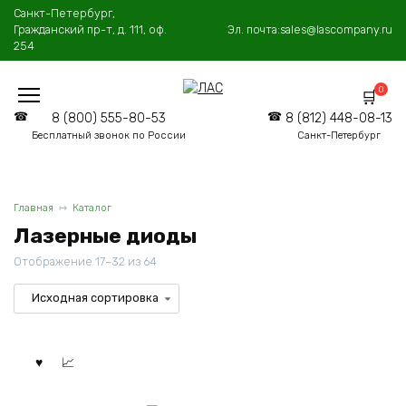
Перейти
Санкт-Петербург,
к
Гражданский пр-т, д. 111, оф.
Эл. почта:
sales@lascompany.ru
содержанию
254
0
8 (800) 555-80-53
8 (812) 448-08-13
Бесплатный звонок по России
Санкт-Петербург
Главная
Каталог
Лазерные диоды
Отображение 17–32 из 64