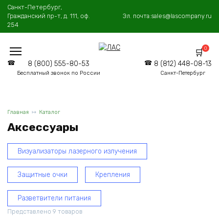
Перейти
Санкт-Петербург,
к
Гражданский пр-т, д. 111, оф.
Эл. почта:
sales@lascompany.ru
содержанию
254
0
8 (800) 555-80-53
8 (812) 448-08-13
Бесплатный звонок по России
Санкт-Петербург
Главная
Каталог
Аксессуары
Визуализаторы лазерного излучения
Защитные очки
Крепления
Разветвители питания
Представлено 9 товаров