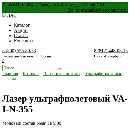
Перейти
Санкт-Петербург, Гражданский пр-т, д. 111, оф. 254
к
Эл. почта:
sales@lascompany.ru
содержанию
Каталог
Акции
Статьи
Контакты
8 (800) 555-80-53
8 (812) 448-08-13
Бесплатный звонок по России
Санкт-Петербург
0
Search
for:
Главная
Каталог
Лазерные системы
Ультрафиолетовые
лазеры
Лазер ультрафиолетовый VA-
I-N-355
Модовый состав Near TEM00