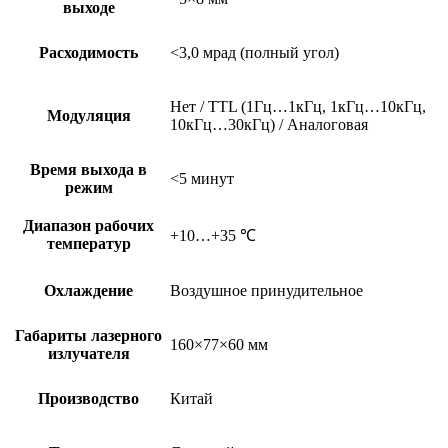
выходе
Расходимость
<3,0 мрад (полный угол)
Нет / TTL (1Гц…1кГц, 1кГц…10кГц,
Модуляция
10кГц…30кГц) / Аналоговая
Время выхода в
<5 минут
режим
Диапазон рабочих
+10…+35 ℃
температур
Охлаждение
Воздушное принудительное
Габариты лазерного
160×77×60 мм
излучателя
Производство
Китай