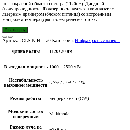
инфракрасной области спектра (1120нм). Диодный
(полупроводниковый) лазер поставляется в комплекте с
лазерным драйвером (блоком питания) со встроенным
контролем температуры и электрического тока.
Узнать цену
Артикул:
CLS-N-H-1120
Категория:
Инфракрасные лазеры
Длина волны
1120±20 нм
Выходная мощность
1000…2500 мВт
Нестабильность
< 3% /< 2% / < 1%
выходной мощности
Режим работы
непрерывный (CW)
Модовый состав
Multimode
поперечный
Размер луча на
~5×8 мм