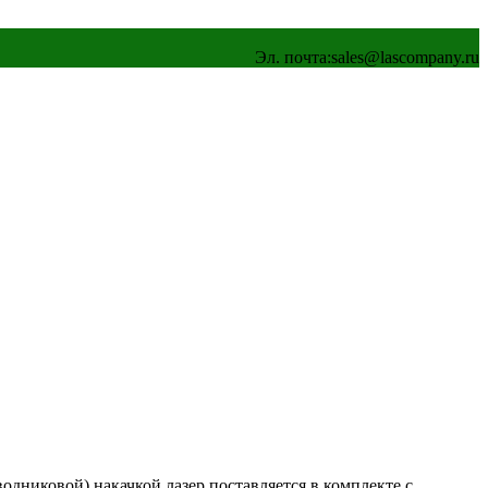
Эл. почта:
sales@lascompany.ru
одниковой) накачкой лазер поставляется в комплекте с