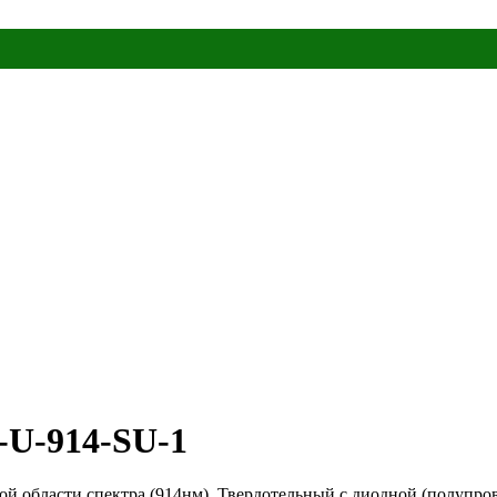
U-914-SU-1
й области спектра (914нм). Твердотельный с диодной (полупров