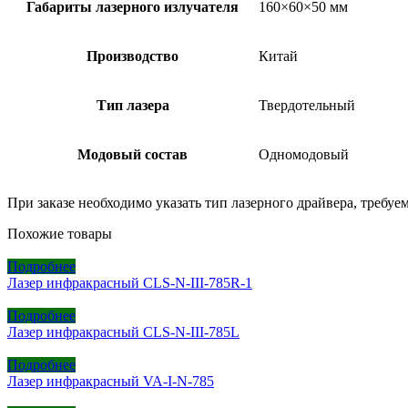
Габариты лазерного излучателя
160×60×50 мм
Производство
Китай
Тип лазера
Твердотельный
Модовый состав
Одномодовый
При заказе необходимо указать тип лазерного драйвера, треб
Похожие товары
Подробнее
Лазер инфракрасный CLS-N-III-785R-1
Подробнее
Лазер инфракрасный CLS-N-III-785L
Подробнее
Лазер инфракрасный VA-I-N-785