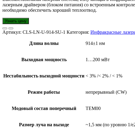
лазерным драйвером (блоком питания) со встроенным контроле
необходимо обеспечить хороший теплоотвод.
Узнать цену
Артикул:
CLS-LN-U-914-SU-1
Категория:
Инфракрасные лазер
Длина волны
914±1 нм
Выходная мощность
1…200 мВт
Нестабильность выходной мощности
< 3% /< 2% / < 1%
Режим работы
непрерывный (CW)
Модовый состав поперечный
TEM00
Размер луча на выходе
~1,5 мм (по уровню 1/e