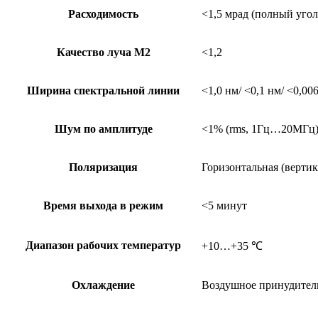
Расходимость
<1,5 мрад (полный угол
Качество луча М2
<1,2
Ширина спектральной линии
<1,0 нм/ <0,1 нм/ <0,00
Шум по амплитуде
<1% (rms, 1Гц…20МГц
Поляризация
Горизонтальная (вертик
Время выхода в режим
<5 минут
Диапазон рабочих температур
+10…+35 ℃
Охлаждение
Воздушное принудитель