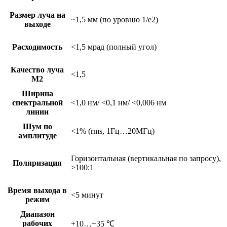
Размер луча на
~1,5 мм (по уровню 1/e2)
выходе
Расходимость
<1,5 мрад (полный угол)
Качество луча
<1,5
М2
Ширина
спектральной
<1,0 нм/ <0,1 нм/ <0,006 нм
линии
Шум по
<1% (rms, 1Гц…20МГц)
амплитуде
Горизонтальная (вертикальная по запросу),
Поляризация
>100:1
Время выхода в
<5 минут
режим
Диапазон
рабочих
+10…+35 ℃