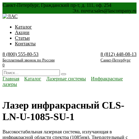
Перейти
Санкт-Петербург, Гражданский пр-т, д. 111, оф. 254
к
Эл. почта:
sales@lascompany.ru
содержанию
Каталог
Акции
Статьи
Контакты
8 (800) 555-80-53
8 (812) 448-08-13
Бесплатный звонок по России
Санкт-Петербург
0
Search
for:
Главная
Каталог
Лазерные системы
Инфракрасные
лазеры
Лазер инфракрасный CLS-
LN-U-1085-SU-1
Высокостабильная лазерная система, излучающая в
инфракрасной области спектра (1085нм). Твердотельный с