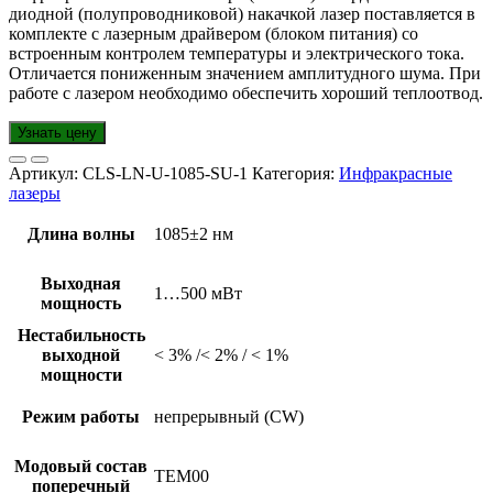
диодной (полупроводниковой) накачкой лазер поставляется в
комплекте с лазерным драйвером (блоком питания) со
встроенным контролем температуры и электрического тока.
Отличается пониженным значением амплитудного шума. При
работе с лазером необходимо обеспечить хороший теплоотвод.
Узнать цену
Артикул:
CLS-LN-U-1085-SU-1
Категория:
Инфракрасные
лазеры
Длина волны
1085±2 нм
Выходная
1…500 мВт
мощность
Нестабильность
выходной
< 3% /< 2% / < 1%
мощности
Режим работы
непрерывный (CW)
Модовый состав
TEM00
поперечный