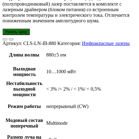
(полупроводниковый) лазер поставляется в комплекте с
лазерным драйвером (блоком питания) со встроенным
контролем температуры и электрического тока. Отличается
пониженным значением амплитудного шума.
Узнать цену
Артикул:
CLS-LN-III-880
Категория:
Инфракрасные лазеры
Длина волны
880±5 нм
Выходная
10…1000 мВт
мощность
Нестабильность
выходной
< 3% /< 2% / < 1%/ < 0,5%
мощности
Режим работы
непрерывный (CW)
Модовый состав
Multimode
поперечный
Размер луча на