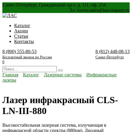
Перейти
Санкт-Петербург, Гражданский пр-т, д. 111, оф. 254
к
Эл. почта:
sales@lascompany.ru
содержанию
Каталог
Акции
Статьи
Контакты
8 (800) 555-80-53
8 (812) 448-08-13
Бесплатный звонок по России
Санкт-Петербург
0
Search
for:
Главная
Каталог
Лазерные системы
Инфракрасные
лазеры
Лазер инфракрасный CLS-
LN-III-880
Высокостабильная лазерная система, излучающая в
инфракрасной области спектра (880нм). Диодный