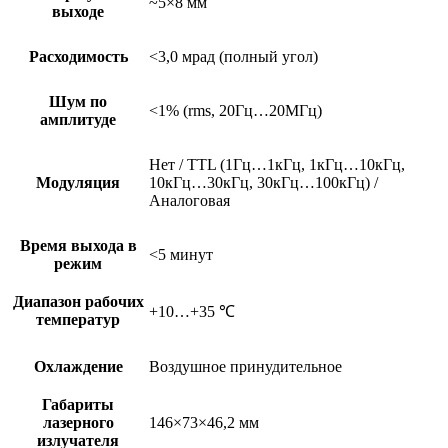
~5×8 мм
выходе
Расходимость
<3,0 мрад (полный угол)
Шум по
<1% (rms, 20Гц…20МГц)
амплитуде
Нет / TTL (1Гц…1кГц, 1кГц…10кГц,
Модуляция
10кГц…30кГц, 30кГц…100кГц) /
Аналоговая
Время выхода в
<5 минут
режим
Диапазон рабочих
+10…+35 ℃
температур
Охлаждение
Воздушное принудительное
Габариты
лазерного
146×73×46,2 мм
излучателя