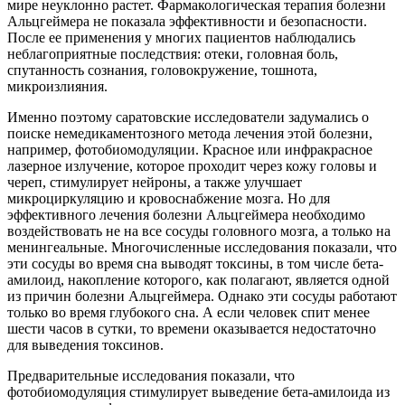
мире неуклонно растет. Фармакологическая терапия болезни
Альцгеймера не показала эффективности и безопасности.
После ее применения у многих пациентов наблюдались
неблагоприятные последствия: отеки, головная боль,
спутанность сознания, головокружение, тошнота,
микроизлияния.
Именно поэтому саратовские исследователи задумались о
поиске немедикаментозного метода лечения этой болезни,
например, фотобиомодуляции. Красное или инфракрасное
лазерное излучение, которое проходит через кожу головы и
череп, стимулирует нейроны, а также улучшает
микроциркуляцию и кровоснабжение мозга. Но для
эффективного лечения болезни Альцгеймера необходимо
воздействовать не на все сосуды головного мозга, а только на
менингеальные. Многочисленные исследования показали, что
эти сосуды во время сна выводят токсины, в том числе бета-
амилоид, накопление которого, как полагают, является одной
из причин болезни Альцгеймера. Однако эти сосуды работают
только во время глубокого сна. А если человек спит менее
шести часов в сутки, то времени оказывается недостаточно
для выведения токсинов.
Предварительные исследования показали, что
фотобиомодуляция стимулирует выведение бета-амилоида из