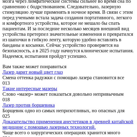
мозга через лимфатические системы сильнее во время сна по
сравнению с бодрствованием. Следовательно, лазерную
стимуляцию лучше применять в ночное время. В связи с этим
перед учеными встала задача создания портативного, легкого
и комфортного устройства, которое не мешало бы спать
пациентам. И за последние несколько месяцев внешний вид
устройства претерпел значительные изменения и превратился
из шапочки в гибкую ленту, которую удобно вставлять в
банданы и косынки. Сейчас устройство проверяется на
безопасность, а в 2025 году начнутся клинические испытания.
Надеемся, испытания пройдут успешно.
Вам также может понравиться
Лазер дарит новый цвет глаз
Смена оттенка радужки с помощью лазера становится все
0
13
Такие интересные мазеры
Слово «мазер» может показаться довольно непривычным
0
18
Лазер против борщевика
Борщевик одно из самых неприхотливых, но опасных для
0
25
Доказательство применения анестетиков в древней китайской
медицине с помощью лазерных технологий.
Чаще всего о хирургических операциях хранится много