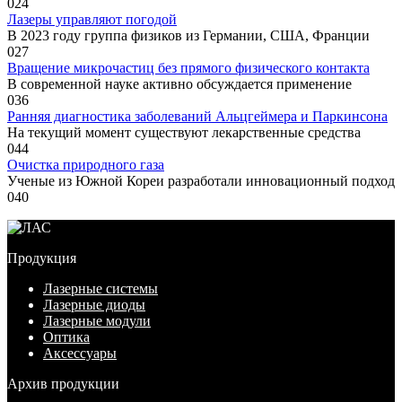
0
24
Лазеры управляют погодой
В 2023 году группа физиков из Германии, США, Франции
0
27
Вращение микрочастиц без прямого физического контакта
В современной науке активно обсуждается применение
0
36
Ранняя диагностика заболеваний Альцгеймера и Паркинсона
На текущий момент существуют лекарственные средства
0
44
Очистка природного газа
Ученые из Южной Кореи разработали инновационный подход
0
40
Продукция
Лазерные системы
Лазерные диоды
Лазерные модули
Оптика
Аксессуары
Архив продукции