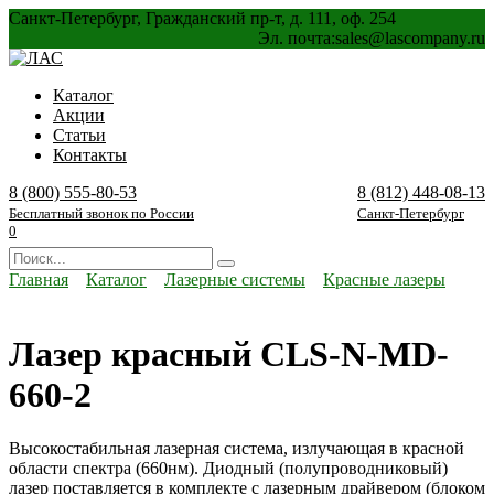
Перейти
Санкт-Петербург, Гражданский пр-т, д. 111, оф. 254
к
Эл. почта:
sales@lascompany.ru
содержанию
Каталог
Акции
Статьи
Контакты
8 (800) 555-80-53
8 (812) 448-08-13
Бесплатный звонок по России
Санкт-Петербург
0
Search
for:
Главная
Каталог
Лазерные системы
Красные лазеры
Лазер красный CLS-N-MD-
660-2
Высокостабильная лазерная система, излучающая в красной
области спектра (660нм). Диодный (полупроводниковый)
лазер поставляется в комплекте с лазерным драйвером (блоком