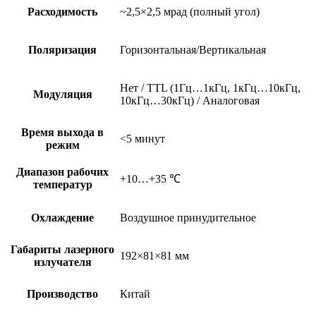
Расходимость
~2,5×2,5 мрад (полный угол)
Поляризация
Горизонтальная/Вертикальная
Нет / TTL (1Гц…1кГц, 1кГц…10кГц,
Модуляция
10кГц…30кГц) / Аналоговая
Время выхода в
<5 минут
режим
Диапазон рабочих
+10…+35 ℃
температур
Охлаждение
Воздушное принудительное
Габариты лазерного
192×81×81 мм
излучателя
Производство
Китай