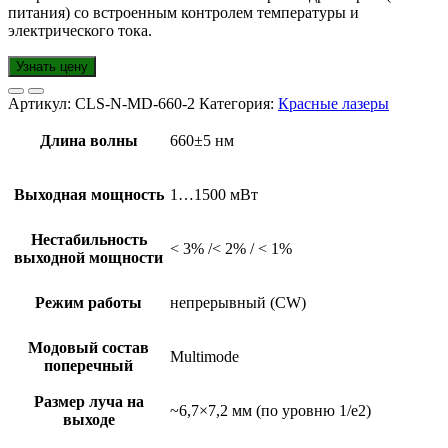
питания) со встроенным контролем температуры и
электрического тока.
Узнать цену
Артикул:
CLS-N-MD-660-2
Категория:
Красные лазеры
Длина волны
660±5 нм
Выходная мощность
1…1500 мВт
Нестабильность
< 3% /< 2% / < 1%
выходной мощности
Режим работы
непрерывный (CW)
Модовый состав
Multimode
поперечный
Размер луча на
~6,7×7,2 мм (по уровню 1/e2)
выходе