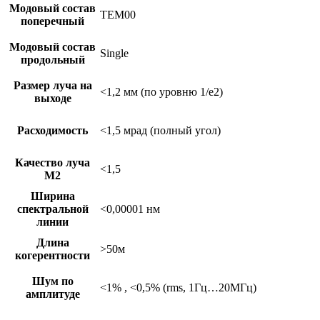
Модовый состав
TEM00
поперечный
Модовый состав
Single
продольный
Размер луча на
<1,2 мм (по уровню 1/e2)
выходе
Расходимость
<1,5 мрад (полный угол)
Качество луча
<1,5
М2
Ширина
спектральной
<0,00001 нм
линии
Длина
>50м
когерентности
Шум по
<1% , <0,5% (rms, 1Гц…20МГц)
амплитуде