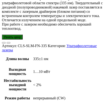
ультрафиолетовой области спектра (335 нм). Твердотельный с
диодной (полупроводниковой) накачкой лазер поставляется в
комплекте с лазерным драйвером (блоком питания) со
встроенным контролем температуры и электрического тока.
Отличается излучением на одной продольной моде.
При работе с лазером необходимо обеспечить хороший
теплоотвод.
Узнать цену
Артикул:
CLS-SLM-FN-335
Категория:
Ультрафиолетовые
лазеры
Длина волны
335±1 нм
Выходная
1…10 мВт
мощность
Нестабильность
выходной
< 2%
мощности
Режим работы
непрерывный (CW)