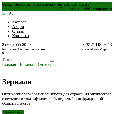
Перейти
Санкт-Петербург, Гражданский пр-т, д. 111, оф. 254
к
Эл. почта:
sales@lascompany.ru
содержанию
Каталог
Акции
Статьи
Контакты
8 (800) 555-80-53
8 (812) 448-08-13
Бесплатный звонок по России
Санкт-Петербург
0
Search
for:
Главная
Каталог
Оптика
Зеркала
Оптические зеркала используются для отражения оптического
излучения в ультрафиолетовой, видимой и инфракрасной
области спектра.
Узнать цену