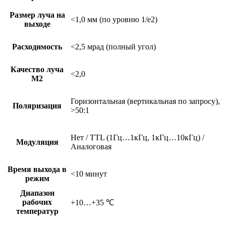
Размер луча на
<1,0 мм (по уровню 1/e2)
выходе
Расходимость
<2,5 мрад (полный угол)
Качество луча
<2,0
М2
Горизонтальная (вертикальная по запросу),
Поляризация
>50:1
Нет / TTL (1Гц…1кГц, 1кГц…10кГц) /
Модуляция
Аналоговая
Время выхода в
<10 минут
режим
Диапазон
рабочих
+10…+35 ℃
температур