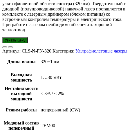
ультрафиолетовой области спектра (320 нм). Твердотельный с
диодной (полупроводниковой) накачкой лазер поставляется в
комплекте с лазерным драйвером (блоком питания) со
встроенным контролем температуры и электрического тока.
При работе с лазером необходимо обеспечить хороший
теплоотвод.
Узнать цену
Артикул:
CLS-N-FN-320
Категория:
Ультрафиолетовые лазеры
Длина волны
320±1 нм
Выходная
1…30 мВт
мощность
Нестабильность
выходной
< 3% / < 2%
мощности
Режим работы
непрерывный (CW)
Модовый состав
TEM00
поперечный