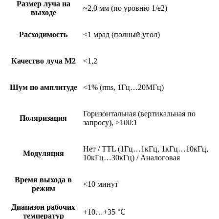
Размер луча на
~2,0 мм (по уровню 1/e2)
выходе
Расходимость
<1 мрад (полный угол)
Качество луча М2
<1,2
Шум по амплитуде
<1% (rms, 1Гц…20МГц)
Горизонтальная (вертикальная по
Поляризация
запросу), >100:1
Нет / TTL (1Гц…1кГц, 1кГц…10кГц,
Модуляция
10кГц…30кГц) / Аналоговая
Время выхода в
<10 минут
режим
Диапазон рабочих
+10…+35 ℃
температур