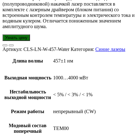
(полупроводниковой) накачкой лазер поставляется в
комплекте с лазерным драйвером (блоком питания) со
встроенным контролем температуры и электрического тока и
водяным кулером. Отличается пониженным значением
амплитудного шума.
Узнать цену
Артикул:
CLS-LN-W-457-Water
Категория:
Синие лазеры
Длина волны
457±1 нм
Выходная мощность
1000…4000 мВт
Нестабильность
< 5% / < 3% / < 1%
выходной мощности
Режим работы
непрерывный (CW)
Модовый состав
TEM00
поперечный