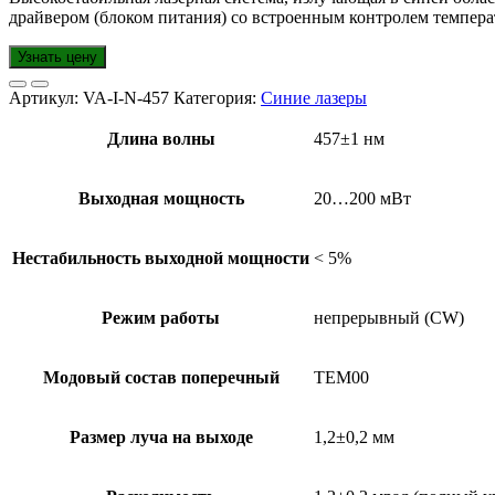
драйвером (блоком питания) со встроенным контролем темпера
Узнать цену
Артикул:
VA-I-N-457
Категория:
Синие лазеры
Длина волны
457±1 нм
Выходная мощность
20…200 мВт
Нестабильность выходной мощности
< 5%
Режим работы
непрерывный (CW)
Модовый состав поперечный
TEM00
Размер луча на выходе
1,2±0,2 мм