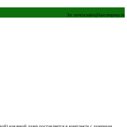
Эл. почта:
sales@lascompany.ru
ой) накачкой лазер поставляется в комплекте с лазерным