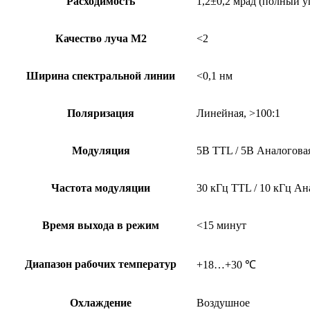
Расходимость
1,2±0,2 мрад (полный у
Качество луча М2
<2
Ширина спектральной линии
<0,1 нм
Поляризация
Линейная, >100:1
Модуляция
5В TTL / 5В Аналогова
Частота модуляции
30 кГц TTL / 10 кГц Ан
Время выхода в режим
<15 минут
Диапазон рабочих температур
+18…+30 ℃
Охлаждение
Воздушное