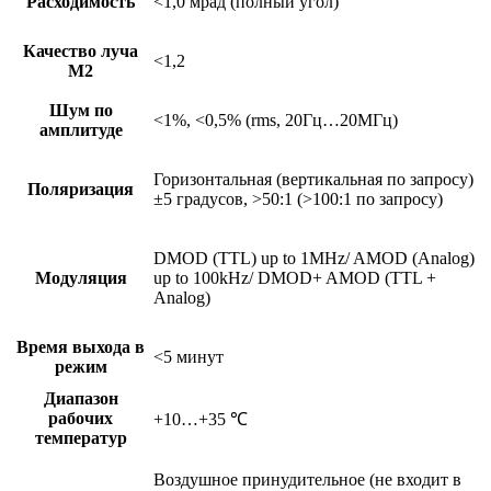
Расходимость
<1,0 мрад (полный угол)
Качество луча
<1,2
М2
Шум по
<1%, <0,5% (rms, 20Гц…20МГц)
амплитуде
Горизонтальная (вертикальная по запросу)
Поляризация
±5 градусов, >50:1 (>100:1 по запросу)
DMOD (TTL) up to 1MHz/ AMOD (Analog)
Модуляция
up to 100kHz/ DMOD+ AMOD (TTL +
Analog)
Время выхода в
<5 минут
режим
Диапазон
рабочих
+10…+35 ℃
температур
Воздушное принудительное (не входит в