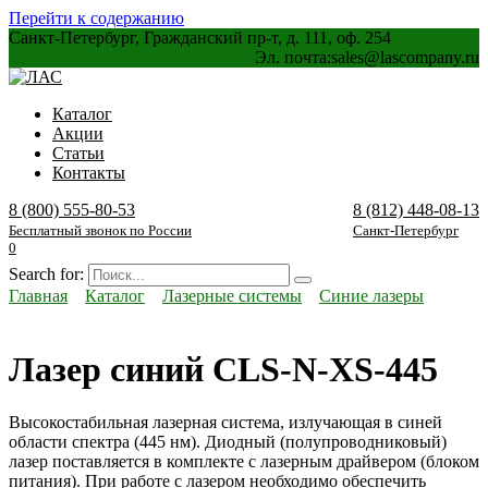
Перейти к содержанию
Санкт-Петербург, Гражданский пр-т, д. 111, оф. 254
Эл. почта:
sales@lascompany.ru
Каталог
Акции
Статьи
Контакты
8 (800) 555-80-53
8 (812) 448-08-13
Бесплатный звонок по России
Санкт-Петербург
0
Search for:
Главная
Каталог
Лазерные системы
Синие лазеры
Лазер синий CLS-N-XS-445
Высокостабильная лазерная система, излучающая в синей
области спектра (445 нм). Диодный (полупроводниковый)
лазер поставляется в комплекте с лазерным драйвером (блоком
питания). При работе с лазером необходимо обеспечить