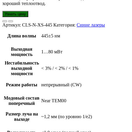
хороший теплоотвод.
Узнать цену
Артикул:
CLS-N-XS-445
Категория:
Синие лазеры
Длина волны
445±5 нм
Выходная
1…80 мВт
мощность
Нестабильность
выходной
< 3% / < 2% / < 1%
мощности
Режим работы
непрерывный (CW)
Модовый состав
Near TEM00
поперечный
Размер луча на
~1,2 мм (по уровню 1/e2)
выходе