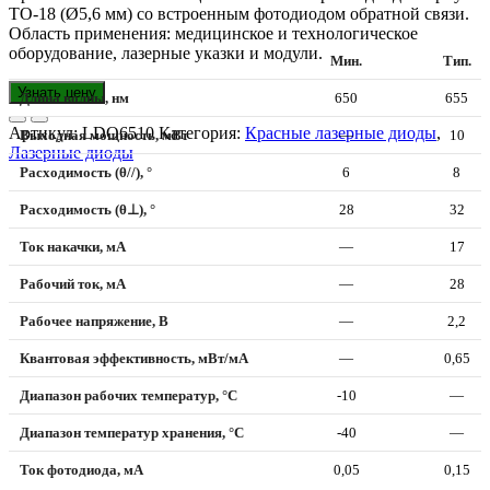
ТО-18 (Ø5,6 мм) со встроенным фотодиодом обратной связи.
Область применения: медицинское и технологическое
оборудование, лазерные указки и модули.
Мин.
Тип.
Узнать цену
Длина волны, нм
650
655
Артикул:
LDO6510
Категория:
Красные лазерные диоды
,
Выходная мощность, мВт
—
10
Лазерные диоды
Расходимость (θ//), °
6
8
Расходимость (θ⊥), °
28
32
Ток накачки, мА
—
17
Рабочий ток, мА
—
28
Рабочее напряжение, В
—
2,2
Квантовая эффективность, мВт/мА
—
0,65
Диапазон рабочих температур, °C
-10
—
Диапазон температур хранения, °C
-40
—
Ток фотодиода, мА
0,05
0,15