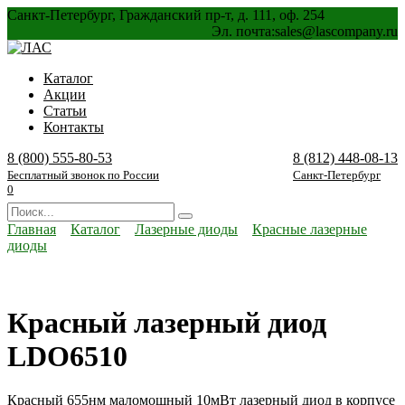
Перейти
Санкт-Петербург, Гражданский пр-т, д. 111, оф. 254
к
Эл. почта:
sales@lascompany.ru
содержанию
Каталог
Акции
Статьи
Контакты
8 (800) 555-80-53
8 (812) 448-08-13
Бесплатный звонок по России
Санкт-Петербург
0
Search
for:
Главная
Каталог
Лазерные диоды
Красные лазерные
диоды
Красный лазерный диод
LDO6510
Красный 655нм маломощный 10мВт лазерный диод в корпусе