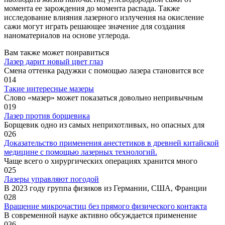
момента ее зарождения до момента распада. Также
исследование влияния лазерного излучения на окисление
сажи могут играть решающее значение для создания
наноматериалов на основе углерода.
Вам также может понравиться
Лазер дарит новый цвет глаз
Смена оттенка радужки с помощью лазера становится все
0
14
Такие интересные мазеры
Слово «мазер» может показаться довольно непривычным
0
19
Лазер против борщевика
Борщевик одно из самых неприхотливых, но опасных для
0
26
Доказательство применения анестетиков в древней китайской
медицине с помощью лазерных технологий.
Чаще всего о хирургических операциях хранится много
0
25
Лазеры управляют погодой
В 2023 году группа физиков из Германии, США, Франции
0
28
Вращение микрочастиц без прямого физического контакта
В современной науке активно обсуждается применение
0
36