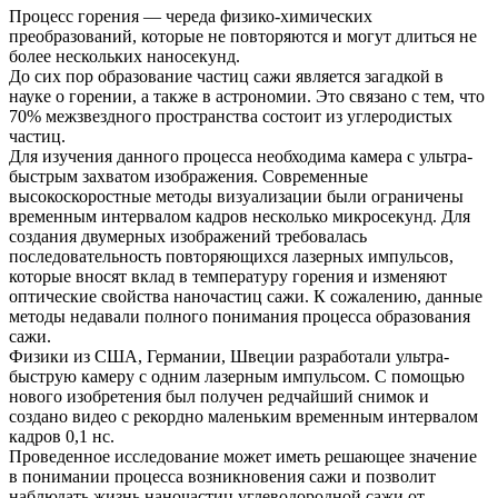
Процесс горения — череда физико-химических
преобразований, которые не повторяются и могут длиться не
более нескольких наносекунд.
До сих пор образование частиц сажи является загадкой в
науке о горении, а также в астрономии. Это связано с тем, что
70% межзвездного пространства состоит из углеродистых
частиц.
Для изучения данного процесса необходима камера с ультра-
быстрым захватом изображения. Современные
высокоскоростные методы визуализации были ограничены
временным интервалом кадров несколько микросекунд. Для
создания двумерных изображений требовалась
последовательность повторяющихся лазерных импульсов,
которые вносят вклад в температуру горения и изменяют
оптические свойства наночастиц сажи. К сожалению, данные
методы недавали полного понимания процесса образования
сажи.
Физики из США, Германии, Швеции разработали ультра-
быструю камеру с одним лазерным импульсом. С помощью
нового изобретения был получен редчайший снимок и
создано видео с рекордно маленьким временным интервалом
кадров 0,1 нс.
Проведенное исследование может иметь решающее значение
в понимании процесса возникновения сажи и позволит
наблюдать жизнь наночастиц углеводородной сажи от