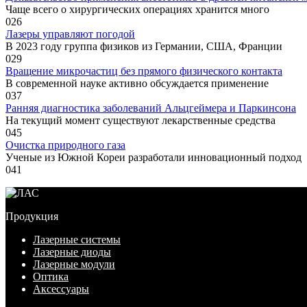
Чаще всего о хирургических операциях хранится много
0
26
Лазеры управляют погодой
В 2023 году группа физиков из Германии, США, Франции
0
29
Вращение микрочастиц без прямого физического контакта
В современной науке активно обсуждается применение
0
37
Ранняя диагностика заболеваний Альцгеймера и Паркинсона
На текущий момент существуют лекарственные средства
0
45
Очистка природного газа
Ученые из Южной Кореи разработали инновационный подход
0
41
Продукция
Лазерные системы
Лазерные диоды
Лазерные модули
Оптика
Аксессуары