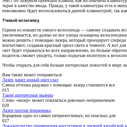
текст по лазерной проекции клавиш, как на обычной клавиату
экран в качестве ввода. Правда, у такой клавиатуры есть и м
невозможно будет воспользоваться данной клавиатурой, так ка
Умный велосипед
Одним из новшеств умного велосипеда — самому создавать ве
увеличивается, но далеко не все улицы оснащены велосипедным
можно решить с помощью лазера, который проецирует спереди и
впечатляют, создавая красный ореол света в темноте. А вот для
свет будет отражаться во всех направлениях, но больше обратн
водитель сможет увидеть, только подъехав вплотную к велосип
Чтобы открыть для себя больше интересных новостей в мире л
Вам также может понравиться
Лазер дарит новый цвет глаз
Смена оттенка радужки с помощью лазера становится все
0
15
Такие интересные мазеры
Слово «мазер» может показаться довольно непривычным
0
20
Лазер против борщевика
Борщевик одно из самых неприхотливых, но опасных для
0
27
Доказательство применения анестетиков в древней китайской