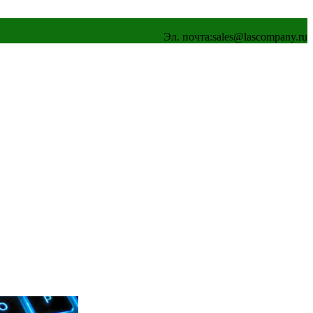
Эл. почта:
sales@lascompany.ru