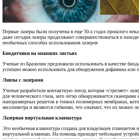
Первые лазеры были получены в еще 50-х годах прошлого века
даже сегодня лазеры продолжают совершенствоваться и находи
необычных способах использования лазеров
Биодатчики на опавших листьях
Ученые из Бразилии предложили использовать в качестве биод
успешно можно использовать для обнаружения дофамина или па
Линзы с лазерами
Ученые разработали контактную линзу, которая «стреляет» лазе
для человеческого глаза, зато легко обнаруживается сканерами
наноразмерных решеток в тонких полимерных мембранах, кот
миллиметра и являются гибкими, что означает, что их можно л
Лазерная виртуальная клавиатура
Это необычная клавиатура создана для владельцев планшетов 
виртуальной клавиши. На помощь приходит небольшое устройст