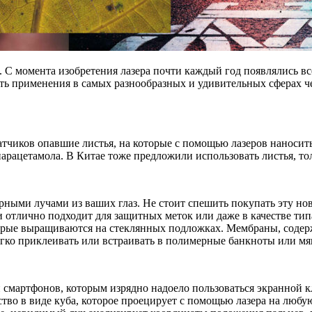
. С момента изобретения лазера почти каждый год появлялись в
ть применения в самых разнообразных и удивительных сферах че
атчиков опавшие листья, на которые с помощью лазеров наноси
рацетамола. В Китае тоже предложили использовать листья, тол
рными лучами из ваших глаз. Не стоит спешить покупать эту нов
 и отлично подходит для защитных меток или даже в качестве ти
орые выращиваются на стеклянных подложках. Мембраны, содер
егко приклеивать или встраивать в полимерные банкноты или мя
и смартфонов, которым изрядно надоело пользоваться экранной
во в виде куба, которое проецирует с помощью лазера на любу