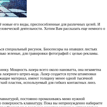
сё новые его виды, приспособленные для различных целей. И
ловеческой деятельности. Хотим Вам рассказать еще немного о
ться специальный рисунок. Биосенсоры на опавших листьях
ько зеленые, для гравировки фотографий с целью рекламы.
инку. Мощность лазера всего около нановатта, она незаметна
па лазерного штрих-кода. Лазер создается путем штамповки
жащие материал, имеют толщину менее одной тысячной
гкий пластик, используемый для гибких контактных линз.
 клавиатурой, постоянно промахиваясь мимо нужной
ю поверхность клавиатуру. Пока вы непринужденно набираете