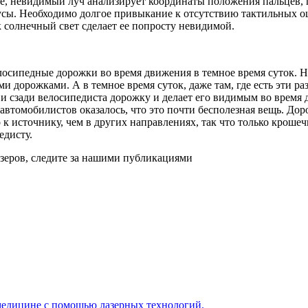
ре, невидимый луч анализирует координаты положения пальцев, 
инусы. Необходимо долгое привыкание к отсутствию тактильных 
к солнечный свет сделает ее попросту невидимой.
лосипедные дорожки во время движения в темное время суток. 
и дорожками. А в темное время суток, даже там, где есть эти р
 сзади велосипедиста дорожку и делает его видимым во время д
 автомобилистов оказалось, что это почти бесполезная вещь. Дор
о к источнику, чем в других направлениях, так что только крош
едисту.
азеров, следите за нашими публикациями
 медицине с помощью лазерных технологий.