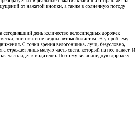
преобразует их в реальные нажатия клавиш и отправляет на
ощущений от нажатой кнопки, а также в солнечную погоду
На сегодняшний день количество велосипедных дорожек
азметки, они почти не видны автомобилистам. Эту проблему
вижения. С точки зрения велогонщика, лучи, безусловно,
ога отражает лишь малую часть света, который на нее падает. И
ечная часть идет к водителю. Поэтому велосипедную дорожку