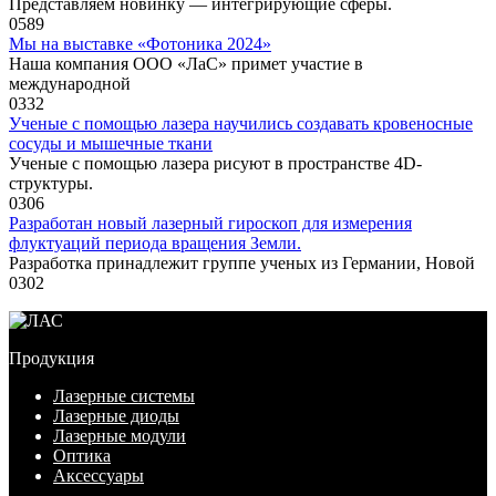
Представляем новинку — интегрирующие сферы.
0
589
Мы на выставке «Фотоника 2024»
Наша компания ООО «ЛаС» примет участие в
международной
0
332
Ученые с помощью лазера научились создавать кровеносные
сосуды и мышечные ткани
Ученые с помощью лазера рисуют в пространстве 4D-
структуры.
0
306
Разработан новый лазерный гироскоп для измерения
флуктуаций периода вращения Земли.
Разработка принадлежит группе ученых из Германии, Новой
0
302
Продукция
Лазерные системы
Лазерные диоды
Лазерные модули
Оптика
Аксессуары