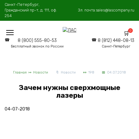
Перейти
Санкт-Петербург,
к
Гражданский пр-т, д. 111, оф.
Эл. почта:
sales@lascompany.ru
содержанию
254
0
8 (800) 555-80-53
8 (812) 448-08-13
Бесплатный звонок по России
Санкт-Петербург
Главная
Новости
Новости
198
04.07.2018
Зачем нужны сверхмощные
лазеры
04-07-2018
Новая статья «Зачем нужны сверхмощные лазеры»