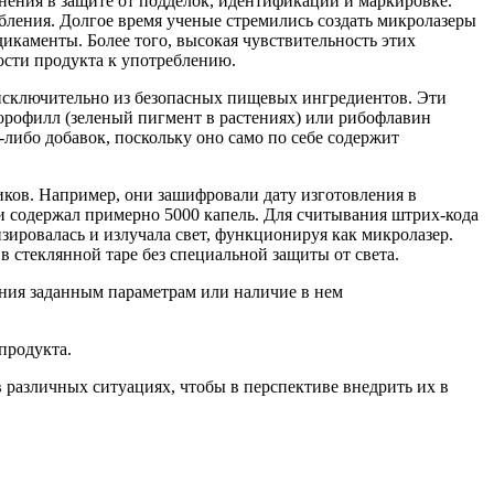
нения в защите от подделок, идентификации и маркировке.
бления. Долгое время ученые стремились создать микролазеры
икаменты. Более того, высокая чувствительность этих
ости продукта к употреблению.
исключительно из безопасных пищевых ингредиентов. Эти
орофилл (зеленый пигмент в растениях) или рибофлавин
либо добавок, поскольку оно само по себе содержит
ков. Например, они зашифровали дату изготовления в
 содержал примерно 5000 капель. Для считывания штрих-кода
зировалась и излучала свет, функционируя как микролазер.
 стеклянной таре без специальной защиты от света.
нения заданным параметрам или наличие в нем
продукта.
 различных ситуациях, чтобы в перспективе внедрить их в