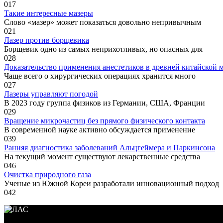
0
17
Такие интересные мазеры
Слово «мазер» может показаться довольно непривычным
0
21
Лазер против борщевика
Борщевик одно из самых неприхотливых, но опасных для
0
28
Доказательство применения анестетиков в древней китайской
Чаще всего о хирургических операциях хранится много
0
27
Лазеры управляют погодой
В 2023 году группа физиков из Германии, США, Франции
0
29
Вращение микрочастиц без прямого физического контакта
В современной науке активно обсуждается применение
0
39
Ранняя диагностика заболеваний Альцгеймера и Паркинсона
На текущий момент существуют лекарственные средства
0
46
Очистка природного газа
Ученые из Южной Кореи разработали инновационный подход
0
42