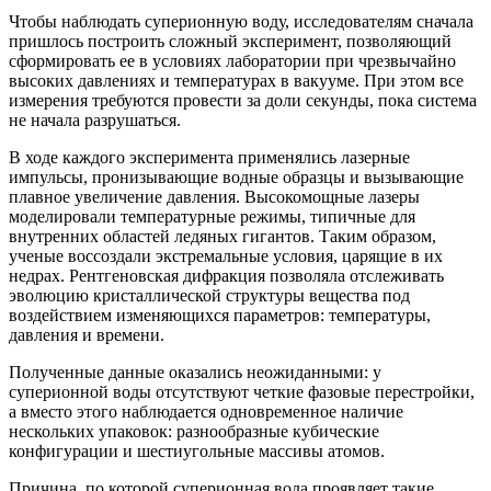
Чтобы наблюдать суперионную воду, исследователям сначала
пришлось построить сложный эксперимент, позволяющий
сформировать ее в условиях лаборатории при чрезвычайно
высоких давлениях и температурах в вакууме. При этом все
измерения требуются провести за доли секунды, пока система
не начала разрушаться.
В ходе каждого эксперимента применялись лазерные
импульсы, пронизывающие водные образцы и вызывающие
плавное увеличение давления. Высокомощные лазеры
моделировали температурные режимы, типичные для
внутренних областей ледяных гигантов. Таким образом,
ученые воссоздали экстремальные условия, царящие в их
недрах. Рентгеновская дифракция позволяла отслеживать
эволюцию кристаллической структуры вещества под
воздействием изменяющихся параметров: температуры,
давления и времени.
Полученные данные оказались неожиданными: у
суперионной воды отсутствуют четкие фазовые перестройки,
а вместо этого наблюдается одновременное наличие
нескольких упаковок: разнообразные кубические
конфигурации и шестиугольные массивы атомов.
Причина, по которой суперионная вода проявляет такие