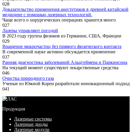
0
28
Доказательство применения анестетиков в древней китайской
медицине с помощью лазерных технологий.
Чаще всего о хирургических операциях хранится много
0
27
Лазеры управляют погодой
В 2023 году группа физиков из Германии, США, Франции
0
29
Вращение микрочастиц без прямого физического контакта
В современной науке активно обсуждается применение
0
37
Ранняя диагностика заболеваний Альцгеймера и Паркинсона
На текущий момент существуют лекарственные средства
0
46
Очистка природного газа
Ученые из Южной Кореи разработали инновационный подход
0
41
Продукция
Лазерные системы
Лазерные диоды
Лазерные модули