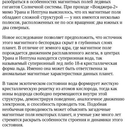
разобраться в особенностях магнитных полей ледяных
гигантов Солнечной системы. При проходе «Вояджера-2»
мимо Урана и Нептуна выяснилось, что их магнитные поля
обладают сложной структурой — у них имеются несколько
полюсов, расположенных не по оси вращения: два южных и
два северных.
Новое исследование позволяет предположить, что источник
этого магнитного беспорядка скрыт в глубинных слоях
планет. В отличие от земного ядра, где магнитное поле
порождается движением расплавленного железа, в центрах
Урана и Нептуна находится суперионная вода, так
называемый суперионный лед либо 18-я кристаллическая
форма льда. Именно она может быть ответственна за
аномальные магнитные характеристики данных планет.
В таком экзотическом состоянии вода формирует жесткую
кристаллическую решетку из атомов кислорода, тогда как
ионы водорода свободно перемещаются внутри этой
структуры, демонстрируя поведение, аналогичное движению
электронов, и способность проводить ток. Подобная
необычная проводимость может объяснять загадочные
магнитные поля некоторых планет, и ученые уже много лет
стремятся раскрыть особенности строения и динамики этого
состояния.