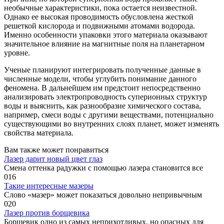
необычные характеристики, пока остается неизвестной.
Однако ее высокая проводимость обусловлена жесткой
решеткой кислорода и подвижными атомами водорода.
Именно особенности упаковки этого материала оказывают
значительное влияние на магнитные поля на планетарном
уровне.
Ученые планируют интегрировать полученные данные в
численные модели, чтобы углубить понимание данного
феномена. В дальнейшем им предстоит непосредственно
анализировать электропроводность суперионных структур
воды и выяснить, как разнообразие химического состава,
например, смеси воды с другими веществами, потенциально
существующими во внутренних слоях планет, может изменять
свойства материала.
Вам также может понравиться
Лазер дарит новый цвет глаз
Смена оттенка радужки с помощью лазера становится все
0
16
Такие интересные мазеры
Слово «мазер» может показаться довольно непривычным
0
20
Лазер против борщевика
Борщевик одно из самых неприхотливых, но опасных для