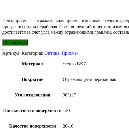
Пентапри́зма — отражательная призма, имеющая в сечении, п
прозрачных одна нерабочая. Свет, вошедший в пентапризму, вы
достигается за счёт угла между отражающими гранями, составл
Узнать цену
Артикул:
Категория:
Оптика
,
Призмы
Материал
стекло BK7
Покрытие
Отражающее и чёрный лак
Угол отклонения
90°±1″
Плоскостность поверхности
1/8λ
Качество поверхности
20-10