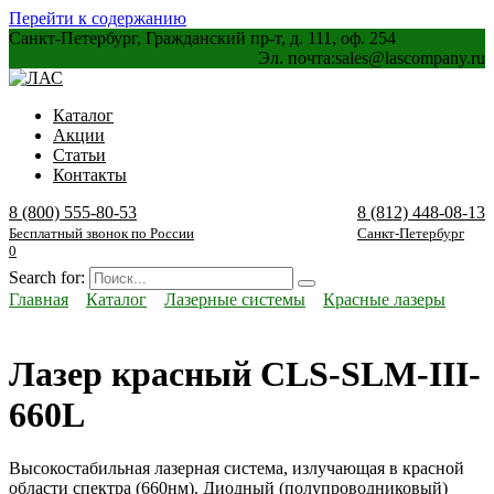
Перейти к содержанию
Санкт-Петербург, Гражданский пр-т, д. 111, оф. 254
Эл. почта:
sales@lascompany.ru
Каталог
Акции
Статьи
Контакты
8 (800) 555-80-53
8 (812) 448-08-13
Бесплатный звонок по России
Санкт-Петербург
0
Search for:
Главная
Каталог
Лазерные системы
Красные лазеры
Лазер красный CLS-SLM-III-
660L
Высокостабильная лазерная система, излучающая в красной
области спектра (660нм). Диодный (полупроводниковый)