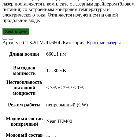
лазер поставляется в комплекте с лазерным драйвером (блоком
питания) со встроенным контролем температуры и
электрического тока. Отличается излучением на одной
продольной моде.
Узнать цену
Артикул:
CLS-SLM-III-660L
Категория:
Красные лазеры
Длина волны
660±1 нм
Выходная
1…30 мВт
мощность
Нестабильность
выходной
< 3% /< 2% / < 1%
мощности
Режим работы
непрерывный (CW)
Модовый состав
Near TEM00
поперечный
Модовый состав