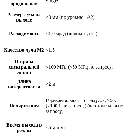
Single
продольный
Размер луча на
<3 мм (по уровню 1/e2)
выходе
Расходимость
<1,0 мрад (полный угол)
Качество луча М2
<1,5
Ширина
спектральной
<100 МГц (<50 МГц по запросу)
линии
Длина
>2 м
когерентности
Горизонтальная ±5 градусов, >50:1
Поляризация
(>100:1 по запросу) (вертикальная по
запросу)
Время выхода в
<5 минут
режим