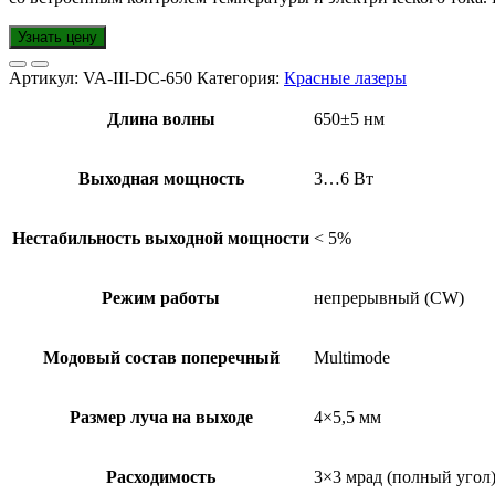
Узнать цену
Артикул:
VA-III-DC-650
Категория:
Красные лазеры
Длина волны
650±5 нм
Выходная мощность
3…6 Вт
Нестабильность выходной мощности
< 5%
Режим работы
непрерывный (CW)
Модовый состав поперечный
Multimode
Размер луча на выходе
4×5,5 мм
Расходимость
3×3 мрад (полный угол