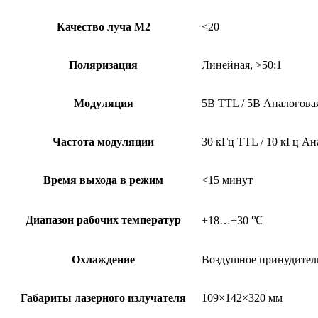
Качество луча М2
<20
Поляризация
Линейная, >50:1
Модуляция
5В TTL / 5В Аналогова
Частота модуляции
30 кГц TTL / 10 кГц Ан
Время выхода в режим
<15 минут
Диапазон рабочих температур
+18…+30 ℃
Охлаждение
Воздушное принудител
Габариты лазерного излучателя
109×142×320 мм