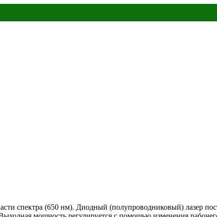
асти спектра (650 нм). Диодный (полупроводниковый) лазер пос
 Выходная мощность регулируется с помошью изменения рабочего