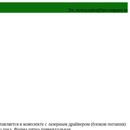
Эл. почта:
sales@lascompany.ru
тавляется в комплекте с лазерным драйвером (блоком питания)
 тока. Форма пятна прямоугольная.