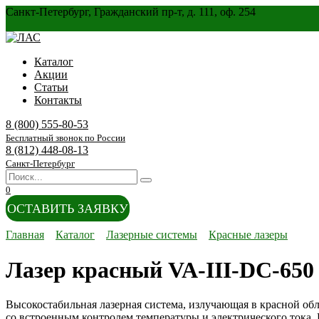
Перейти
Санкт-Петербург, Гражданский пр-т, д. 111, оф. 254
к
содержанию
Каталог
Акции
Статьи
Контакты
8 (800) 555-80-53
Бесплатный звонок по России
8 (812) 448-08-13
Санкт-Петербург
Search
for:
0
ОСТАВИТЬ ЗАЯВКУ
Главная
Каталог
Лазерные системы
Красные лазеры
Лазер красный VA-III-DC-650
Высокостабильная лазерная система, излучающая в красной обл
со встроенным контролем температуры и электрического тока.