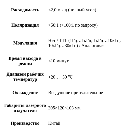
Расходимость
<2,0 мрад (полный угол)
Поляризация
>50:1 (>100:1 по запросу)
Нет / TTL (1Гц…1кГц, 1кГц…10кГц,
Модуляция
10кГц…30кГц) / Аналоговая
Время выхода в
<10 минут
режим
Диапазон рабочих
+20…+30 ℃
температур
Охлаждение
Воздушное принудительное
Габариты лазерного
305×120×103 мм
излучателя
Производство
Китай