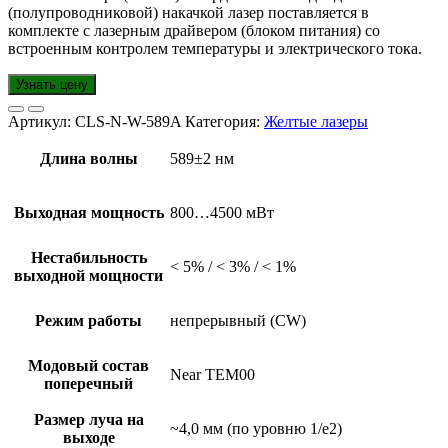
(полупроводниковой) накачкой лазер поставляется в
комплекте с лазерным драйвером (блоком питания) со
встроенным контролем температуры и электрического тока.
Узнать цену
Артикул:
CLS-N-W-589A
Категория:
Желтые лазеры
Длина волны
589±2 нм
Выходная мощность
800…4500 мВт
Нестабильность
< 5% / < 3% / < 1%
выходной мощности
Режим работы
непрерывный (CW)
Модовый состав
Near TEM00
поперечный
Размер луча на
~4,0 мм (по уровню 1/e2)
выходе