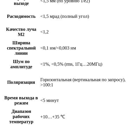
<1,5 мм (по уровню 1/e2)
выходе
Расходимость
<1,5 мрад (полный угол)
Качество луча
<1,2
М2
Ширина
спектральной
<0,1 нм/<0,003 нм
линии
Шум по
<1%, <0,5% (rms, 1Гц…20МГц)
амплитуде
Горизонтальная (вертикальная по запросу),
Поляризация
>100:1
Время выхода в
<5 минут
режим
Диапазон
рабочих
+10…+35 ℃
температур