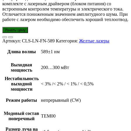
комплекте с лазерным драйвером (блоком питания) со
встроенным контролем температуры и электрического тока.
Отличается пониженным значением амплитудного шума. При
работе с лазером необходимо обеспечить хороший теплоотвод.
Узнать цену
Артикул:
CLS-LN-FN-589
Категория:
Желтые лазеры
Длина волны
589±1 нм
Выходная
200…300 мВт
мощность
Нестабильность
выходной
< 3% /< 2% / < 1% / < 0,5%
мощности
Режим работы
непрерывный (CW)
Модовый состав
TEM00
поперечный
Размер луча на