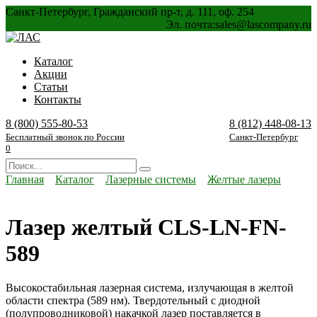
Перейти
Санкт-Петербург, Гражданский пр-т, д. 111, оф. 254
к
Эл. почта:
sales@lascompany.ru
содержанию
Каталог
Акции
Статьи
Контакты
8 (800) 555-80-53
8 (812) 448-08-13
Бесплатный звонок по России
Санкт-Петербург
0
Search
for:
Главная
Каталог
Лазерные системы
Желтые лазеры
Лазер желтый CLS-LN-FN-
589
Высокостабильная лазерная система, излучающая в желтой
области спектра (589 нм). Твердотельный с диодной
(полупроводниковой) накачкой лазер поставляется в