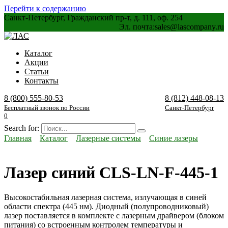
Перейти к содержанию
Санкт-Петербург, Гражданский пр-т, д. 111, оф. 254
Эл. почта:
sales@lascompany.ru
Каталог
Акции
Статьи
Контакты
8 (800) 555-80-53
8 (812) 448-08-13
Бесплатный звонок по России
Санкт-Петербург
0
Search for:
Главная
Каталог
Лазерные системы
Синие лазеры
Лазер синий CLS-LN-F-445-1
Высокостабильная лазерная система, излучающая в синей
области спектра (445 нм). Диодный (полупроводниковый)
лазер поставляется в комплекте с лазерным драйвером (блоком
питания) со встроенным контролем температуры и