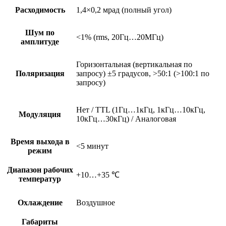
Расходимость
1,4×0,2 мрад (полный угол)
Шум по
<1% (rms, 20Гц…20МГц)
амплитуде
Горизонтальная (вертикальная по
Поляризация
запросу) ±5 градусов, >50:1 (>100:1 по
запросу)
Нет / TTL (1Гц…1кГц, 1кГц…10кГц,
Модуляция
10кГц…30кГц) / Аналоговая
Время выхода в
<5 минут
режим
Диапазон рабочих
+10…+35 ℃
температур
Охлаждение
Воздушное
Габариты