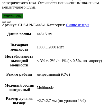
электрического тока. Отличается пониженным значением
амплитудного шума.
Узнать цену
Артикул:
CLS-LN-F-445-1
Категория:
Синие лазеры
Длина волны
445±5 нм
Выходная
1000…2000 мВт
мощность
Нестабильность
выходной
< 3% /< 2% / < 1% ( < 0,5%, по запросу)
мощности
Режим работы
непрерывный (CW)
Модовый состав
Multimode
поперечный
Размер луча на
~2,7×2,7 мм (по уровню 1/e2)
выходе