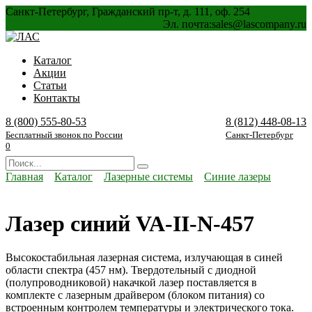
Перейти
Санкт-Петербург, Гражданский пр-т, д. 111, оф. 254
к
Эл. почта:
sales@lascompany.ru
содержанию
Каталог
Акции
Статьи
Контакты
8 (800) 555-80-53
8 (812) 448-08-13
Бесплатный звонок по России
Санкт-Петербург
0
Search
for:
Главная
Каталог
Лазерные системы
Синие лазеры
Лазер синий VA-II-N-457
Высокостабильная лазерная система, излучающая в синей
области спектра (457 нм). Твердотельный с диодной
(полупроводниковой) накачкой лазер поставляется в
комплекте с лазерным драйвером (блоком питания) со
встроенным контролем температуры и электрического тока.