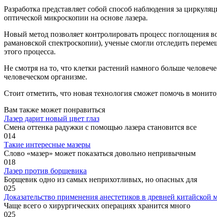
Разработка представляет собой способ наблюдения за циркуля
оптической микроскопии на основе лазера.
Новый метод позволяет контролировать процесс поглощения во
рамановской спектроскопии), ученые смогли отследить перемещ
этого процесса.
Не смотря на то, что клетки растений намного больше человеч
человеческом организме.
Стоит отметить, что новая технология сможет помочь в монито
Вам также может понравиться
Лазер дарит новый цвет глаз
Смена оттенка радужки с помощью лазера становится все
0
14
Такие интересные мазеры
Слово «мазер» может показаться довольно непривычным
0
18
Лазер против борщевика
Борщевик одно из самых неприхотливых, но опасных для
0
25
Доказательство применения анестетиков в древней китайской
Чаще всего о хирургических операциях хранится много
0
25