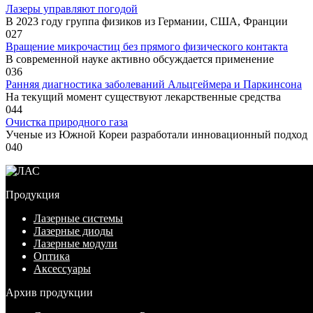
Лазеры управляют погодой
В 2023 году группа физиков из Германии, США, Франции
0
27
Вращение микрочастиц без прямого физического контакта
В современной науке активно обсуждается применение
0
36
Ранняя диагностика заболеваний Альцгеймера и Паркинсона
На текущий момент существуют лекарственные средства
0
44
Очистка природного газа
Ученые из Южной Кореи разработали инновационный подход
0
40
Продукция
Лазерные системы
Лазерные диоды
Лазерные модули
Оптика
Аксессуары
Архив продукции