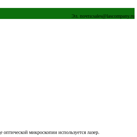
Эл. почта:
sales@lascompany.ru
 оптической микроскопии используется лазер.