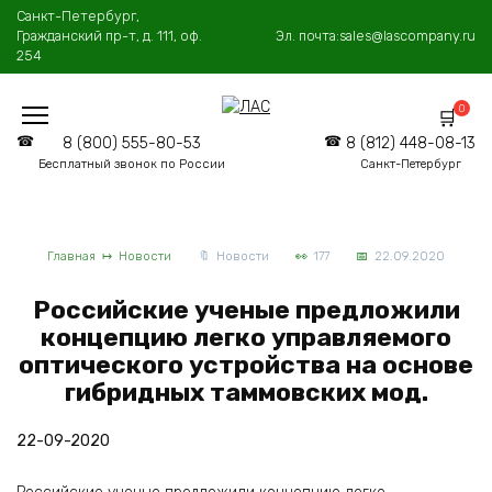
Перейти
Санкт-Петербург,
к
Гражданский пр-т, д. 111, оф.
Эл. почта:
sales@lascompany.ru
содержанию
254
0
8 (800) 555-80-53
8 (812) 448-08-13
Бесплатный звонок по России
Санкт-Петербург
Главная
Новости
Новости
177
22.09.2020
Российские ученые предложили
концепцию легко управляемого
оптического устройства на основе
гибридных таммовских мод.
22-09-2020