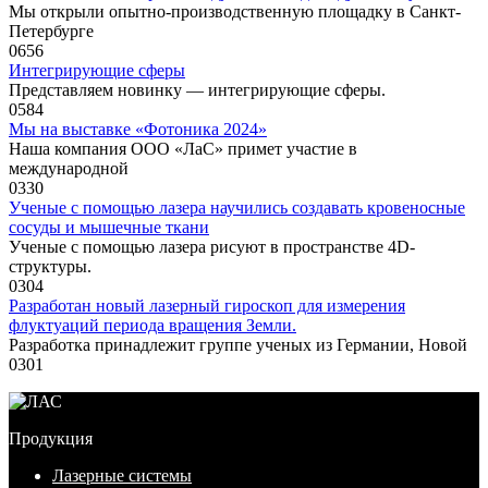
Мы открыли опытно-производственную площадку в Санкт-
Петербурге
0
656
Интегрирующие сферы
Представляем новинку — интегрирующие сферы.
0
584
Мы на выставке «Фотоника 2024»
Наша компания ООО «ЛаС» примет участие в
международной
0
330
Ученые с помощью лазера научились создавать кровеносные
сосуды и мышечные ткани
Ученые с помощью лазера рисуют в пространстве 4D-
структуры.
0
304
Разработан новый лазерный гироскоп для измерения
флуктуаций периода вращения Земли.
Разработка принадлежит группе ученых из Германии, Новой
0
301
Продукция
Лазерные системы