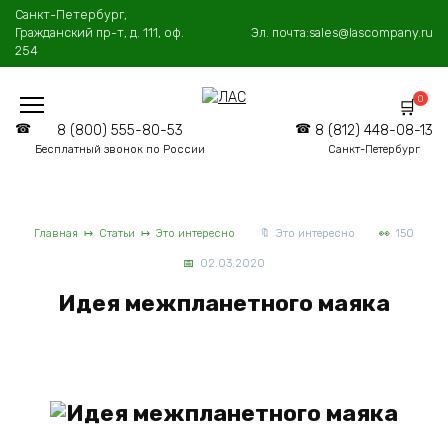
Перейти
Санкт-Петербург,
к
Гражданский пр-т, д. 111, оф.
Эл. почта:
sales@lascompany.ru
содержанию
254
0
8 (800) 555-80-53
8 (812) 448-08-13
Бесплатный звонок по России
Санкт-Петербург
Главная
Статьи
Это интересно
Это интересно
150
02.03.2020
Идея межпланетного маяка