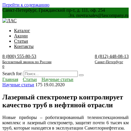
Перейти к содержанию
Санкт-Петербург, Гражданский пр-т, д. 111, оф. 254
Эл. почта:
sales@lascompany.ru
Каталог
Акции
Статьи
Контакты
8 (800) 555-80-53
8 (812) 448-08-13
Бесплатный звонок по России
Санкт-Петербург
0
Search for:
Главная
Статьи
Научные статьи
Научные статьи
175
19.01.2020
Лазерный спектрометр контролирует
качество труб в нефтяной отрасли
Новые приборы – роботизированный телеинспекционный
комплекс и лазерный спектрометр, защитят почти 6 тысяч км
труб, которые находятся в эксплуатации Самотлорнефтегаза.