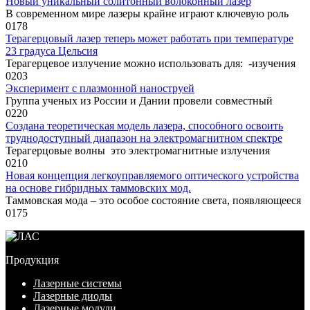
Новый уникальный солитонный волоконный лазер
В современном мире лазеры крайне играют ключевую роль
0
178
Терагерцовый лазер теперь может работать при температуре
23 градуса Цельсия
Терагерцевое излучение можно использовать для: -изучения
0
203
Эксперимент с плазмонной наноструей
Группа ученых из России и Дании провели совместный
0
220
Создана теоретическая модель лазера, способного освоить
труднодоступный диапазон на электромагнитном спектре
Терагерцовые волны это электромагнитные излучения
0
210
Новая концепция легкоуправляемого оптического устройства
на основе гибридных таммовских мод.
Таммовская мода – это особое состояние света, появляющееся
0
175
Продукция
Лазерные системы
Лазерные диоды
Лазерные модули