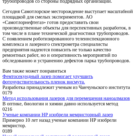
трубопроводов со стороны подрядных организаций.
Сегодня Самотлорское месторождение выступает масштабной
площадкой для смелых экспериментов. АО
«Самотлорнефтегаз» готов предоставить свои
производственные объекты для перспективных разработок, в
том числе в плане технической диагностики трубопроводов.
С появлением роботизированного телеинспекционного
комплекса и лазерного спектрометра специалисты
предприятия надеются повысить не только качество
ремонтных работ, но и оперативность мероприятий по
обследованию и устранению дефектов парка трубопроводов.
Вам также может понравиться
Фемтосекундный лазер помогает улучшить
фоточувствительность пленок висмута.
Разработка принадлежит ученым из Чанчуньского института
0
179
Метод использования лазеров для перемещения наноалмазов
В оптике, биологии и химии давно используется метод
0
216
Ученые компании НР изобрели мемристорный лазер
Примерно 10 лет назад ученые компании НР изобрели
мемристор.
0
189