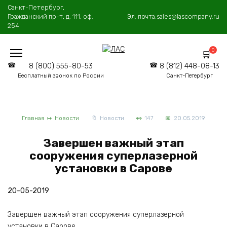
Перейти
Санкт-Петербург,
к
Гражданский пр-т, д. 111, оф.
Эл. почта:
sales@lascompany.ru
содержанию
254
0
8 (800) 555-80-53
8 (812) 448-08-13
Бесплатный звонок по России
Санкт-Петербург
Главная
Новости
Новости
147
20.05.2019
Завершен важный этап
сооружения суперлазерной
установки в Сарове
20-05-2019
Завершен важный этап сооружения суперлазерной
установки в Сарове