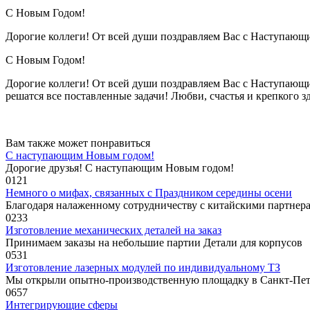
С Новым Годом!
Дорогие коллеги! От всей души поздравляем Вас с Наступаю
С Новым Годом!
Дорогие коллеги! От всей души поздравляем Вас с Наступающи
решатся все поставленные задачи! Любви, счастья и крепкого з
Вам также может понравиться
С наступающим Новым годом!
Дорогие друзья! С наступающим Новым годом!
0
121
Немного о мифах, связанных с Праздником середины осени
Благодаря налаженному сотрудничеству с китайскими партнер
0
233
Изготовление механических деталей на заказ
Принимаем заказы на небольшие партии Детали для корпусов
0
531
Изготовление лазерных модулей по индивидуальному ТЗ
Мы открыли опытно-производственную площадку в Санкт-Пет
0
657
Интегрирующие сферы