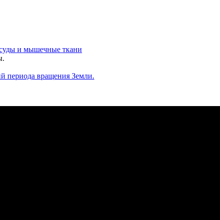
осуды и мышечные ткани
ы.
ий периода вращения Земли.