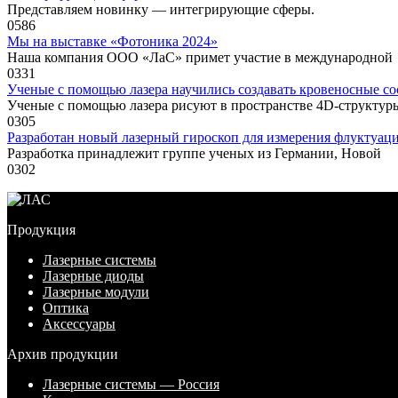
Представляем новинку — интегрирующие сферы.
0
586
Мы на выставке «Фотоника 2024»
Наша компания ООО «ЛаС» примет участие в международной
0
331
Ученые с помощью лазера научились создавать кровеносные с
Ученые с помощью лазера рисуют в пространстве 4D-структур
0
305
Разработан новый лазерный гироскоп для измерения флуктуац
Разработка принадлежит группе ученых из Германии, Новой
0
302
Продукция
Лазерные системы
Лазерные диоды
Лазерные модули
Оптика
Аксессуары
Архив продукции
Лазерные системы — Россия