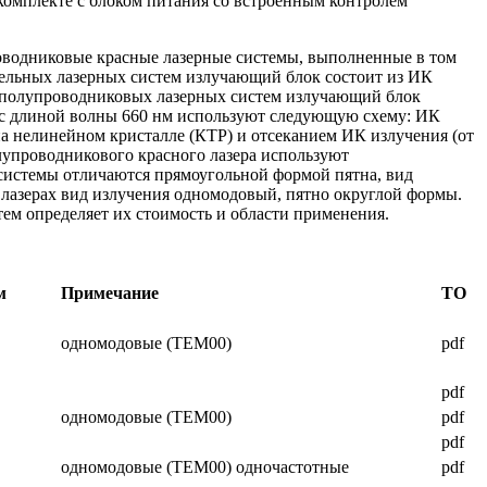
комплекте с блоком питания со встроенным контролем
оводниковые красные лазерные системы, выполненные в том
тельных лазерных систем излучающий блок состоит из ИК
у полупроводниковых лазерных систем излучающий блок
а с длиной волны 660 нм используют следующую схему: ИК
а нелинейном кристалле (КТР) и отсеканием ИК излучения (от
олупроводникового красного лазера используют
системы отличаются прямоугольной формой пятна, вид
 лазерах вид излучения одномодовый, пятно округлой формы.
ем определяет их стоимость и области применения.
м
Примечание
ТО
одномодовые
(TEM00)
pdf
pdf
одномодовые
(TEM00)
pdf
pdf
одномодовые
(TEM00)
одночастотные
pdf