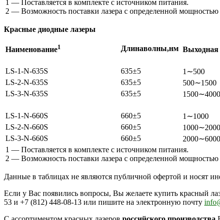
1 — Поставляется в комплекте с источником питания.
2 — Возможность поставки лазера с определенной мощностью 
Красные диодные лазеры
1
Длина
волны,
нм
Наименование
Выходная
LS-1-N-635S
635±5
1∼500
LS-2-N-635S
635±5
500∼1500
LS-3-N-635S
635±5
1500∼400
LS-1-N-660S
660±5
1∼1000
LS-2-N-660S
660±5
1000∼200
LS-3-N-660S
660±5
2000∼600
1 — Поставляется в комплекте с источником питания.
2 — Возможность поставки лазера с определенной мощностью 
Данные в таблицах не являются публичной офертой и носят и
Если у Вас появились вопросы, Вы желаете купить красный лазе
53 и +7 (812) 448-08-13 или пишите на электронную почту
info
С ассортиментом красных лазеров
российского производства
В