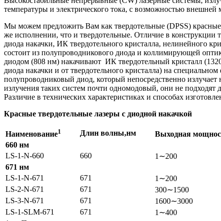
Высокостабильные непрерывные (CW) лазерные системы, излуча
температуры и электрического тока, с возможностью внешней
Мы можем предложить Вам как твердотельные (DPSS) красные 
же исполнении, что и твердотельные. Отличие в конструкции 
диода накачки, ИК твердотельного кристалла, нелинейного к
состоит из полупроводникового диода и коллимирующей оптик
диодом (808 нм) накачивают ИК твердотельный кристалл (1320
диода накачки и от твердотельного кристалла) на специально
полупроводниковый диод, который непосредственно излучает 
излучения таких систем почти одномодовый, они не подходят 
Различие в технических характеристиках и способах изготовл
Красные твердотельные лазеры
с диодной накачкой
1
Длин
волны,
нм
Наименование
Выходная
мощнос
660 нм
LS-1-N-660
660
1∼200
671 нм
LS-1-N-671
671
1∼200
LS-2-N-671
671
300∼1500
LS-3-N-671
671
1600∼3000
LS-1-SLM-671
671
1∼400