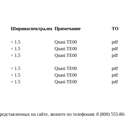
Ширина
спектра,
нм
Примечание
ТО
< 1.5
Quasi TE00
pdf
< 1.5
Quasi TE00
pdf
< 1.5
Quasi TE00
pdf
< 1.5
Quasi TE00
pdf
< 1.5
Quasi TE00
pdf
< 1.5
Quasi TE00
pdf
едставленных на сайте, звоните по телефонам: 8 (800) 555-80-