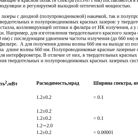
ющие в красной области спектра (635-671 нм) поставляются в 
 модуляции и регулируемой выходной оптической мощностью.
лазеры с диодной (полупроводниковой) накачкой, так и полупр
твердотельных и полупроводниковых красных лазеров: у твердо
ристалла, коллимирующей оптики и фильтра от ИК излучения, а 
и. Например, для изготовления твердотельного красного лазер
 нм) с последующим удвоением частоты излучения (до 660 нм) н
м фильтре. А для получения длины волны 660 нм на выходе из п
на длине волны 660 нм. Полупроводниковые красные лазерные 
для интерферометра. В отличие от них, в твердотельных красных
ения твердотельных и полупроводниковых красных лазерных сист
2
Расходимость,
мрад
Ширина
спектра,
н
ть
,
мВт
1.2±0.2
< 0.1
1.2±0.2
1.2±0.2
< 0.1
1.2∼2.0
1.2±0.2
< 0.00001