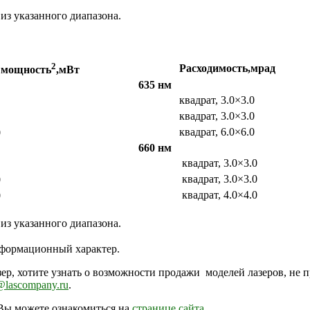
из указанного диапазона.
2
Расходимость,
мрад
мощность
,
мВт
635 нм
квадрат, 3.0×3.0
квадрат, 3.0×3.0
квадрат, 6.0×6.0
0
660 нм
квадрат, 3.0×3.0
квадрат, 3.0×3.0
0
квадрат, 4.0×4.0
0
из указанного диапазона.
нформационный характер.
р, хотите узнать о возможности продажи моделей лазеров, не пр
@lascompany.ru
.
ы можете ознакомиться на
странице сайта
.