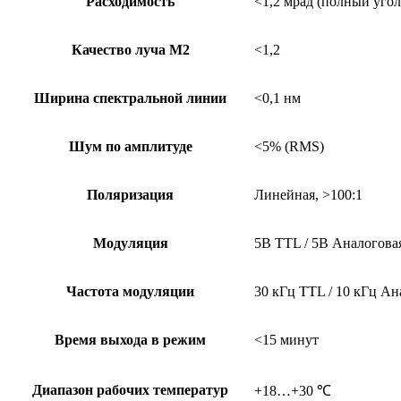
Расходимость
<1,2 мрад (полный угол
Качество луча М2
<1,2
Ширина спектральной линии
<0,1 нм
Шум по амплитуде
<5% (RMS)
Поляризация
Линейная, >100:1
Модуляция
5В TTL / 5В Аналогова
Частота модуляции
30 кГц TTL / 10 кГц Ан
Время выхода в режим
<15 минут
Диапазон рабочих температур
+18…+30 ℃