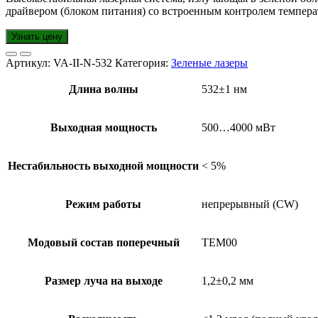
драйвером (блоком питания) со встроенным контролем темпера
Узнать цену
Артикул:
VA-II-N-532
Категория:
Зеленые лазеры
Длина волны
532±1 нм
Выходная мощность
500…4000 мВт
Нестабильность выходной мощности
< 5%
Режим работы
непрерывный (CW)
Модовый состав поперечный
TEM00
Размер луча на выходе
1,2±0,2 мм