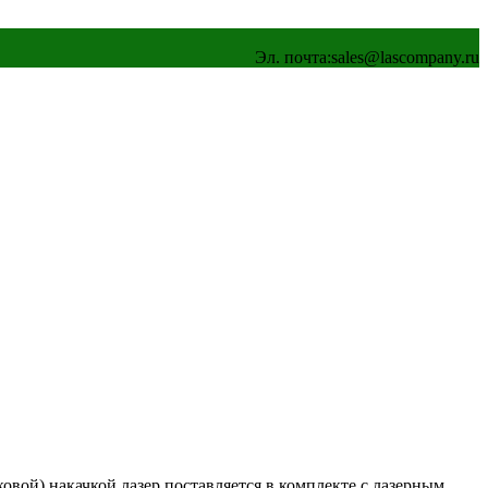
Эл. почта:
sales@lascompany.ru
овой) накачкой лазер поставляется в комплекте с лазерным