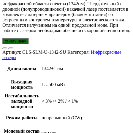
инфракрасной области спектра (1342нм). Твердотельный с
диодной (полупроводниковой) накачкой лазер поставляется в
комплекте с лазерным драйвером (блоком питания) со
встроенным контролем температуры и электрического тока.
Отличается излучением на одной продольной моде. При
работе с лазером необходимо обеспечить хороший теплоотвод.
Узнать цену
Артикул:
CLS-SLM-U-1342-SU
Категория:
Инфракрасные
лазеры
Длина волны
1342±1 нм
Выходная
1…500 мВт
мощность
Нестабильность
выходной
< 3% /< 2% / < 1%
мощности
Режим работы
непрерывный (CW)
Модовый состав