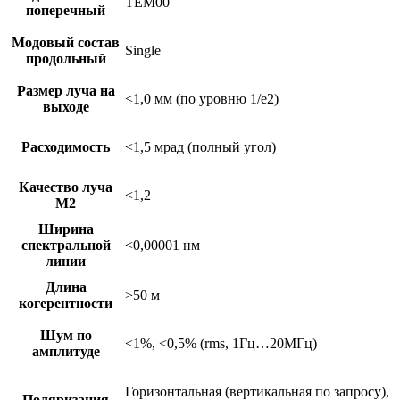
TEM00
поперечный
Модовый состав
Single
продольный
Размер луча на
<1,0 мм (по уровню 1/e2)
выходе
Расходимость
<1,5 мрад (полный угол)
Качество луча
<1,2
М2
Ширина
спектральной
<0,00001 нм
линии
Длина
>50 м
когерентности
Шум по
<1%, <0,5% (rms, 1Гц…20МГц)
амплитуде
Горизонтальная (вертикальная по запросу),
Поляризация