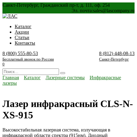
Перейти
Санкт-Петербург, Гражданский пр-т, д. 111, оф. 254
к
Эл. почта:
sales@lascompany.ru
содержанию
Каталог
Акции
Статьи
Контакты
8 (800) 555-80-53
8 (812) 448-08-13
Бесплатный звонок по России
Санкт-Петербург
0
Search
for:
Главная
Каталог
Лазерные системы
Инфракрасные
лазеры
Лазер инфракрасный CLS-N-
XS-915
Высокостабильная лазерная система, излучающая в
инфракрасной области спектра (915нм). Диодный