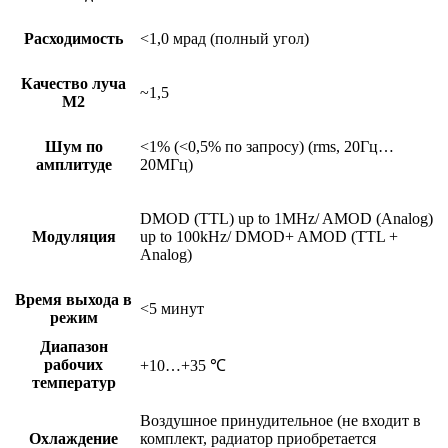
Расходимость
<1,0 мрад (полный угол)
Качество луча
~1,5
М2
Шум по
<1% (<0,5% по запросу) (rms, 20Гц…
амплитуде
20МГц)
DMOD (TTL) up to 1MHz/ AMOD (Analog)
Модуляция
up to 100kHz/ DMOD+ AMOD (TTL +
Analog)
Время выхода в
<5 минут
режим
Диапазон
рабочих
+10…+35 ℃
температур
Воздушное принудительное (не входит в
Охлаждение
комплект, радиатор приобретается