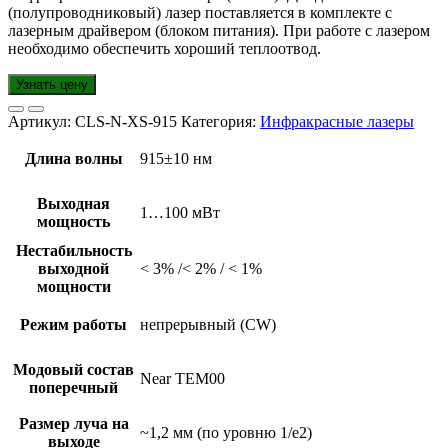
(полупроводниковый) лазер поставляется в комплекте с
лазерным драйвером (блоком питания). При работе с лазером
необходимо обеспечить хороший теплоотвод.
Узнать цену
Артикул:
CLS-N-XS-915
Категория:
Инфракрасные лазеры
Длина волны
915±10 нм
Выходная
1…100 мВт
мощность
Нестабильность
выходной
< 3% /< 2% / < 1%
мощности
Режим работы
непрерывный (CW)
Модовый состав
Near TEM00
поперечный
Размер луча на
~1,2 мм (по уровню 1/e2)
выходе