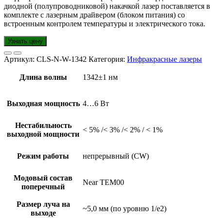
диодной (полупроводниковой) накачкой лазер поставляется в
комплекте с лазерным драйвером (блоком питания) со
встроенным контролем температуры и электрического тока.
Узнать цену
Артикул:
CLS-N-W-1342
Категория:
Инфракрасные лазеры
Длина волны
1342±1 нм
Выходная мощность
4…6 Вт
Нестабильность
< 5% /< 3% /< 2% / < 1%
выходной мощности
Режим работы
непрерывный (CW)
Модовый состав
Near TEM00
поперечный
Размер луча на
~5,0 мм (по уровню 1/e2)
выходе