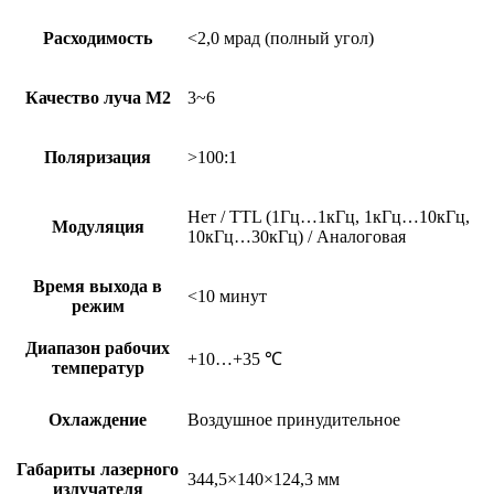
Расходимость
<2,0 мрад (полный угол)
Качество луча М2
3~6
Поляризация
>100:1
Нет / TTL (1Гц…1кГц, 1кГц…10кГц,
Модуляция
10кГц…30кГц) / Аналоговая
Время выхода в
<10 минут
режим
Диапазон рабочих
+10…+35 ℃
температур
Охлаждение
Воздушное принудительное
Габариты лазерного
344,5×140×124,3 мм
излучателя