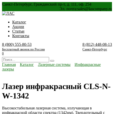
Перейти
Санкт-Петербург, Гражданский пр-т, д. 111, оф. 254
к
Эл. почта:
sales@lascompany.ru
содержанию
Каталог
Акции
Статьи
Контакты
8 (800) 555-80-53
8 (812) 448-08-13
Бесплатный звонок по России
Санкт-Петербург
0
Search
for:
Главная
Каталог
Лазерные системы
Инфракрасные
лазеры
Лазер инфракрасный CLS-N-
W-1342
Высокостабильная лазерная система, излучающая в
инфракрасной области спектра (1342нм). Твердотельный с