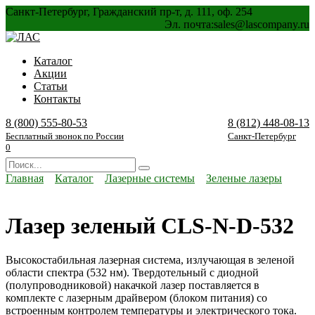
Перейти
Санкт-Петербург, Гражданский пр-т, д. 111, оф. 254
к
Эл. почта:
sales@lascompany.ru
содержанию
Каталог
Акции
Статьи
Контакты
8 (800) 555-80-53
8 (812) 448-08-13
Бесплатный звонок по России
Санкт-Петербург
0
Search
for:
Главная
Каталог
Лазерные системы
Зеленые лазеры
Лазер зеленый CLS-N-D-532
Высокостабильная лазерная система, излучающая в зеленой
области спектра (532 нм). Твердотельный с диодной
(полупроводниковой) накачкой лазер поставляется в
комплекте с лазерным драйвером (блоком питания) со
встроенным контролем температуры и электрического тока.