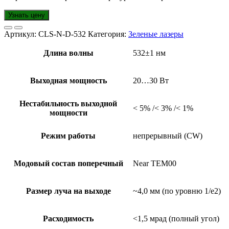
Узнать цену
Артикул:
CLS-N-D-532
Категория:
Зеленые лазеры
Длина волны
532±1 нм
Выходная мощность
20…30 Вт
Нестабильность выходной
< 5% /< 3% /< 1%
мощности
Режим работы
непрерывный (CW)
Модовый состав поперечный
Near TEM00
Размер луча на выходе
~4,0 мм (по уровню 1/e2)
Расходимость
<1,5 мрад (полный угол)