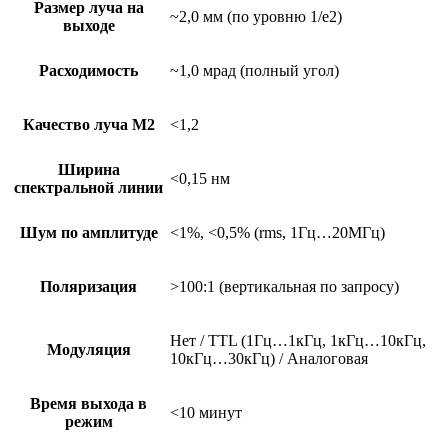
Размер луча на
~2,0 мм (по уровню 1/e2)
выходе
Расходимость
~1,0 мрад (полный угол)
Качество луча М2
<1,2
Ширина
<0,15 нм
спектральной линии
Шум по амплитуде
<1%, <0,5% (rms, 1Гц…20МГц)
Поляризация
>100:1 (вертикальная по запросу)
Нет / TTL (1Гц…1кГц, 1кГц…10кГц,
Модуляция
10кГц…30кГц) / Аналоговая
Время выхода в
<10 минут
режим