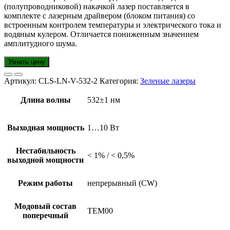
(полупроводниковой) накачкой лазер поставляется в
комплекте с лазерным драйвером (блоком питания) со
встроенным контролем температуры и электрического тока и
водяным кулером. Отличается пониженным значением
амплитудного шума.
Узнать цену
Артикул:
CLS-LN-V-532-2
Категория:
Зеленые лазеры
Длина волны
532±1 нм
Выходная мощность
1…10 Вт
Нестабильность
< 1% / < 0,5%
выходной мощности
Режим работы
непрерывный (CW)
Модовый состав
TEM00
поперечный