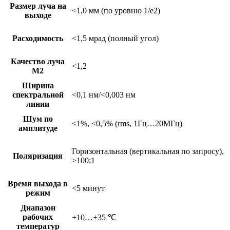
Размер луча на
<1,0 мм (по уровню 1/e2)
выходе
Расходимость
<1,5 мрад (полный угол)
Качество луча
<1,2
М2
Ширина
спектральной
<0,1 нм/<0,003 нм
линии
Шум по
<1%, <0,5% (rms, 1Гц…20МГц)
амплитуде
Горизонтальная (вертикальная по запросу),
Поляризация
>100:1
Время выхода в
<5 минут
режим
Диапазон
рабочих
+10…+35 ℃
температур