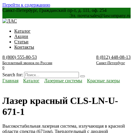
Перейти к содержанию
Санкт-Петербург, Гражданский пр-т, д. 111, оф. 254
Эл. почта:
sales@lascompany.ru
Каталог
Акции
Статьи
Контакты
8 (800) 555-80-53
8 (812) 448-08-13
Бесплатный звонок по России
Санкт-Петербург
0
Search for:
Главная
Каталог
Лазерные системы
Красные лазеры
Лазер красный CLS-LN-U-
671-1
Высокостабильная лазерная система, излучающая в красной
области спектра (671нм). Твердотельный с диодной