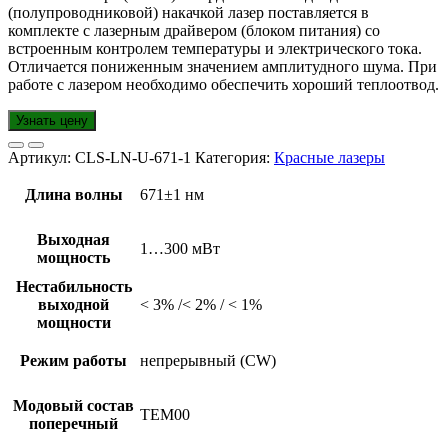
(полупроводниковой) накачкой лазер поставляется в
комплекте с лазерным драйвером (блоком питания) со
встроенным контролем температуры и электрического тока.
Отличается пониженным значением амплитудного шума. При
работе с лазером необходимо обеспечить хороший теплоотвод.
Узнать цену
Артикул:
CLS-LN-U-671-1
Категория:
Красные лазеры
Длина волны
671±1 нм
Выходная
1…300 мВт
мощность
Нестабильность
выходной
< 3% /< 2% / < 1%
мощности
Режим работы
непрерывный (CW)
Модовый состав
TEM00
поперечный