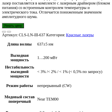
лазер поставляется в комплекте с лазерным драйвером (блоком
питания) со встроенным контролем температуры и
электрического тока. Отличается пониженным значением
амплитудного шума.
Узнать цену
Артикул:
CLS-LN-III-637
Категория:
Красные лазеры
Длина волны
637±5 нм
Выходная
1…200 мВт
мощность
Нестабильность
выходной
< 3% /< 2% / < 1% (< 0,5% по запросу)
мощности
Режим работы
непрерывный (CW)
Модовый состав
Near TEM00
поперечный