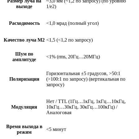
Размер луча на
~3,0 мм (~1,2 по запросу) (по уровню
выходе
1/e2)
Расходимость
<1,0 мрад (полный угол)
Качество луча М2
<1,5 (<1,2 по запросу)
Шум по
<1% (rms, 20Гц…20МГц)
амплитуде
Горизонтальная ±5 градусов, >50:1
Поляризация
(>100:1 по запросу) (вертикальная по
запросу)
Нет / TTL (1Гц…1кГц, 1кГц…10кГц,
Модуляция
10кГц…30кГц, 30кГц…100кГц) /
Аналоговая
Время выхода в
<5 минут
режим