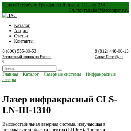
Перейти
Санкт-Петербург, Гражданский пр-т, д. 111, оф. 254
к
Эл. почта:
sales@lascompany.ru
содержанию
Каталог
Акции
Статьи
Контакты
8 (800) 555-80-53
8 (812) 448-08-13
Бесплатный звонок по России
Санкт-Петербург
0
Search
for:
Главная
Каталог
Лазерные системы
Инфракрасные
лазеры
Лазер инфракрасный CLS-
LN-III-1310
Высокостабильная лазерная система, излучающая в
инфракрасной области спектра (1310нм). Диодный