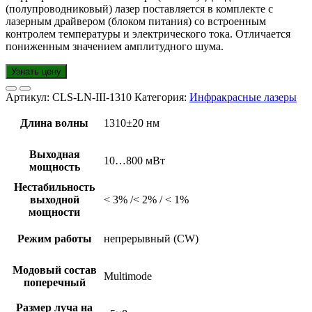
(полупроводниковый) лазер поставляется в комплекте с
лазерным драйвером (блоком питания) со встроенным
контролем температуры и электрического тока. Отличается
пониженным значением амплитудного шума.
Узнать цену
Артикул:
CLS-LN-III-1310
Категория:
Инфракрасные лазеры
Длина волны
1310±20 нм
Выходная
10…800 мВт
мощность
Нестабильность
выходной
< 3% /< 2% / < 1%
мощности
Режим работы
непрерывный (CW)
Модовый состав
Multimode
поперечный
Размер луча на