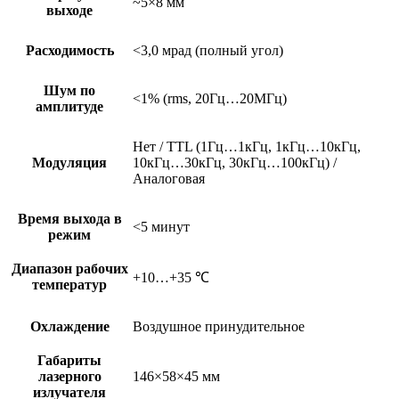
~5×8 мм
выходе
Расходимость
<3,0 мрад (полный угол)
Шум по
<1% (rms, 20Гц…20МГц)
амплитуде
Нет / TTL (1Гц…1кГц, 1кГц…10кГц,
Модуляция
10кГц…30кГц, 30кГц…100кГц) /
Аналоговая
Время выхода в
<5 минут
режим
Диапазон рабочих
+10…+35 ℃
температур
Охлаждение
Воздушное принудительное
Габариты
лазерного
146×58×45 мм
излучателя