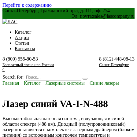
Перейти к содержанию
Санкт-Петербург, Гражданский пр-т, д. 111, оф. 254
Эл. почта:
sales@lascompany.ru
Каталог
Акции
Статьи
Контакты
8 (800) 555-80-53
8 (812) 448-08-13
Бесплатный звонок по России
Санкт-Петербург
0
Search for:
Главная
Каталог
Лазерные системы
Синие лазеры
Лазер синий VA-I-N-488
Высокостабильная лазерная система, излучающая в синей
области спектра (488 нм). Диодный (полупроводниковый)
лазер поставляется в комплекте с лазерным драйвером (блоком
питания) со встроенным контролем температуры и