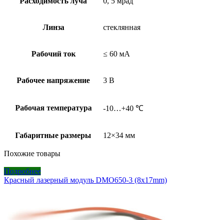
Расходимость луча
0, 5 мрад
Линза
стеклянная
Рабочий ток
≤ 60 мА
Рабочее напряжение
3 В
Рабочая температура
-10…+40 ℃
Габаритные размеры
12×34 мм
Похожие товары
Подробнее
Красный лазерный модуль DMO650-3 (8x17mm)