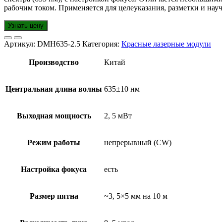
рабочим током. Применяется для целеуказания, разметки и нау
Узнать цену
Артикул:
DMH635-2.5
Категория:
Красные лазерные модули
Производство
Китай
Центральная длина волны
635±10 нм
Выходная мощность
2, 5 мВт
Режим работы
непрерывный (CW)
Настройка фокуса
есть
Размер пятна
~3, 5×5 мм на 10 м