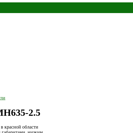
ули
MH635-2.5
в красной области
и габаритами, низким