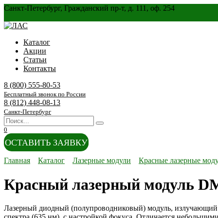
Перейти
Санкт-Петербург, Гражданский пр-т, д. 111, оф. 254
к
содержанию
Каталог
Акции
Статьи
Контакты
8 (800) 555-80-53
Бесплатный звонок по России
8 (812) 448-08-13
Санкт-Петербург
Search
for:
0
ОСТАВИТЬ ЗАЯВКУ
Главная
Каталог
Лазерные модули
Красные лазерные мод
Красный лазерный модуль D
Лазерный диодный (полупроводниковый) модуль, излучающий 
спектра (635 нм), с настройкой фокуса. Отличается небольшим