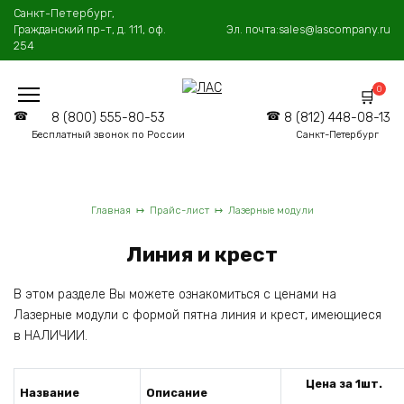
Перейти
Санкт-Петербург,
к
Гражданский пр-т, д. 111, оф.
Эл. почта:
sales@lascompany.ru
содержанию
254
0
8 (800) 555-80-53
8 (812) 448-08-13
Бесплатный звонок по России
Санкт-Петербург
Главная
Прайс-лист
Лазерные модули
Линия и крест
В этом разделе Вы можете ознакомиться с ценами на
Лазерные модули с формой пятна линия и крест, имеющиеся
в НАЛИЧИИ.
Цена за 1шт.
Название
Описание