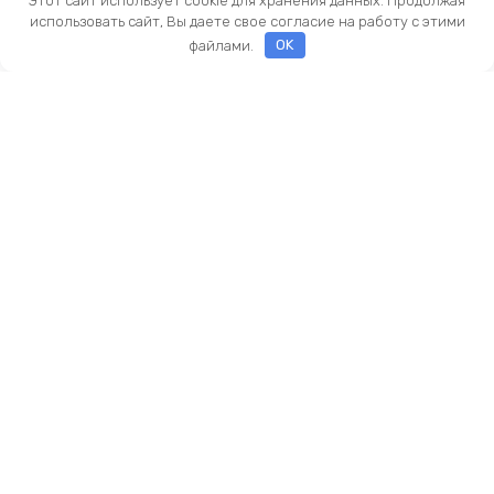
Этот сайт использует cookie для хранения данных. Продолжая
использовать сайт, Вы даете свое согласие на работу с этими
файлами.
OK
Оставить заявку