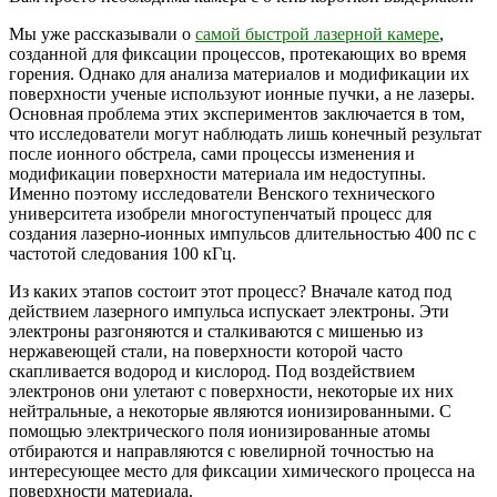
Мы уже рассказывали о
самой быстрой лазерной камере
,
созданной для фиксации процессов, протекающих во время
горения. Однако для анализа материалов и модификации их
поверхности ученые используют ионные пучки, а не лазеры.
Основная проблема этих экспериментов заключается в том,
что исследователи могут наблюдать лишь конечный результат
после ионного обстрела, сами процессы изменения и
модификации поверхности материала им недоступны.
Именно поэтому исследователи Венского технического
университета изобрели многоступенчатый процесс для
создания лазерно-ионных импульсов длительностью 400 пс с
частотой следования 100 кГц.
Из каких этапов состоит этот процесс? Вначале катод под
действием лазерного импульса испускает электроны. Эти
электроны разгоняются и сталкиваются с мишенью из
нержавеющей стали, на поверхности которой часто
скапливается водород и кислород. Под воздействием
электронов они улетают с поверхности, некоторые их них
нейтральные, а некоторые являются ионизированными. С
помощью электрического поля ионизированные атомы
отбираются и направляются с ювелирной точностью на
интересующее место для фиксации химического процесса на
поверхности материала.