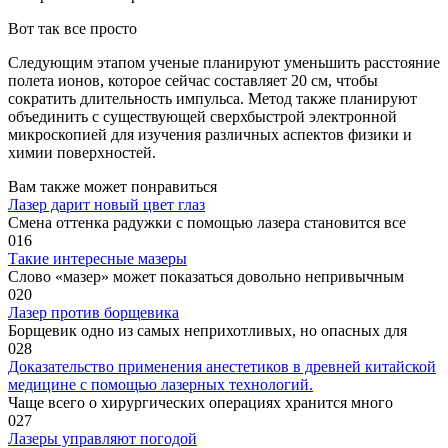
Вот так все просто
Следующим этапом ученые планируют уменьшить расстояние
полета ионов, которое сейчас составляет 20 см, чтобы
сократить длительность импульса. Метод также планируют
объединить с существующей сверхбыстрой электронной
микроскопией для изучения различных аспектов физики и
химии поверхностей.
Вам также может понравиться
Лазер дарит новый цвет глаз
Смена оттенка радужки с помощью лазера становится все
0
16
Такие интересные мазеры
Слово «мазер» может показаться довольно непривычным
0
20
Лазер против борщевика
Борщевик одно из самых неприхотливых, но опасных для
0
28
Доказательство применения анестетиков в древней китайской
медицине с помощью лазерных технологий.
Чаще всего о хирургических операциях хранится много
0
27
Лазеры управляют погодой